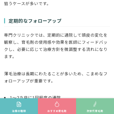
狙うケースが多いです。
定期的なフォローアップ
専門クリニックでは、定期的に通院して頭皮の変化を
観察し、育毛剤の使用感や効果を医師にフィードバッ
クし、必要に応じて治療方針を微調整する流れになり
ます。
薄毛治療は長期にわたることが多いため、こまめなフ
ォローアップが重要です。
1～2カ月に1回程度の通院
カウンセリングと頭皮チェック
治療メニューや薬剤の再評価
治療の種類
おすすめ育毛剤
次世代育毛剤