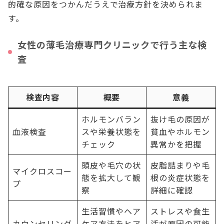
的確な原因をつかんだうえで治療方針を決められま
す。
女性の薄毛治療専門クリニックで行う主な検
査
検査内容
概要
意義
ホルモンバラン
抜け毛の原因が
血液検査
スや栄養状態を
貧血やホルモン
チェック
異常かを把握
頭皮や毛穴の状
皮脂詰まりや毛
マイクロスコー
態を拡大して観
根の炎症状態を
プ
察
詳細に確認
生活習慣やヘア
ストレスや食生
カウンセリング
ケア方法をヒア
活が原因の可能