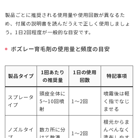
製品ごとに推奨される使用量や使用回数が異なるた
め、付属の説明書を読んだうえで正しく使用しましょ
う。1日2回程度が一般的な目安です。
ボズレー育毛剤の使用量と頻度の目安
1回あたり
1日の使用
製品タイプ
特記事項
の推奨量
回数
頭皮全体に
噴霧後は軽
スプレータ
5〜10回噴
1〜2回
く指でなじ
イプ
射
ませる
根元からま
ノズルタイ
数カ所に分
んべんなく
1〜2回
プ
けて数滴
塗布しやす