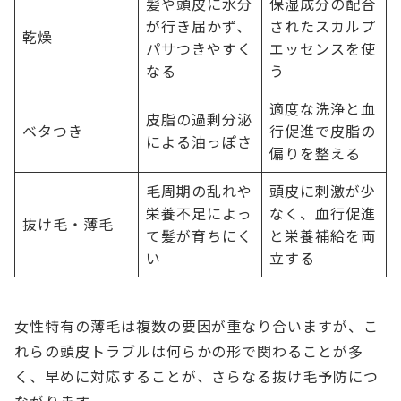
髪や頭皮に水分
保湿成分の配合
が行き届かず、
されたスカルプ
乾燥
パサつきやすく
エッセンスを使
なる
う
適度な洗浄と血
皮脂の過剰分泌
ベタつき
行促進で皮脂の
による油っぽさ
偏りを整える
毛周期の乱れや
頭皮に刺激が少
栄養不足によっ
なく、血行促進
抜け毛・薄毛
て髪が育ちにく
と栄養補給を両
い
立する
女性特有の薄毛は複数の要因が重なり合いますが、こ
れらの頭皮トラブルは何らかの形で関わることが多
く、早めに対応することが、さらなる抜け毛予防につ