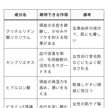
成分名
期待できる作用
備考
頭皮の炎症を鎮
生薬由来の成分
グリチルリチン
静し、かゆみや
で、肌にも優し
酸ジカリウム
フケを抑える効
い
果がある
血行促進を助
女性向け育毛剤
け、毛母細胞の
センブリエキス
などにもよく配
活性化をサポー
合される
トする
頭皮の保湿力を
乾燥しやすい頭
ヒアルロン酸
高め、潤いを与
皮に役立つ
える
女性の肌ケア製
ビタミンE誘導
血行を促し酸化