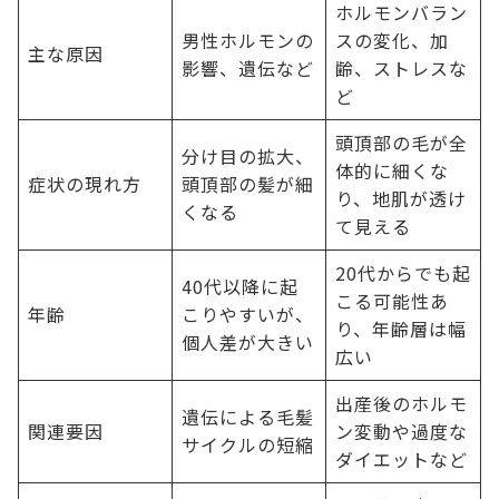
ホルモンバラン
男性ホルモンの
スの変化、加
主な原因
影響、遺伝など
齢、ストレスな
ど
頭頂部の毛が全
分け目の拡大、
体的に細くな
症状の現れ方
頭頂部の髪が細
り、地肌が透け
くなる
て見える
20代からでも起
40代以降に起
こる可能性あ
年齢
こりやすいが、
り、年齢層は幅
個人差が大きい
広い
出産後のホルモ
遺伝による毛髪
関連要因
ン変動や過度な
サイクルの短縮
ダイエットなど