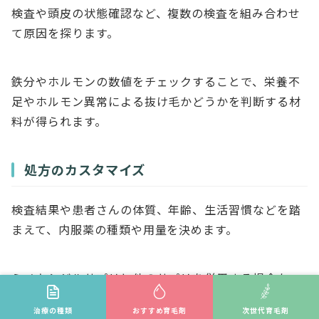
検査や頭皮の状態確認など、複数の検査を組み合わせ
て原因を探ります。
鉄分やホルモンの数値をチェックすることで、栄養不
足やホルモン異常による抜け毛かどうかを判断する材
料が得られます。
処方のカスタマイズ
検査結果や患者さんの体質、年齢、生活習慣などを踏
まえて、内服薬の種類や用量を決めます。
ミノキシジルサプリと他のサプリを併用する場合も、
相互作用を考慮した提案が行われるため、より安全に
治療の種類
おすすめ育毛剤
次世代育毛剤
治療を続けやすくなります。