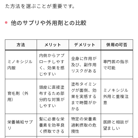
た方法を選ぶことが重要です。
他のサプリや外用剤との比較
方法
メリット
デメリット
併用の可否
内側からアプ
全身に作用が
ミノキシジル
ローチしやす
専門医の指示
及び、副作用
内服
く、効果を感
で可能
リスクがある
じやすい
塗布タイミン
頭皮に直接塗
グが面倒、効
ミノキシジル
育毛剤（外
布するため部
果を実感する
外用と重複注
用）
分的な対策が
まで時間がか
意
しやすい
かる
髪に必要な栄
特定の栄養素
栄養補給サプ
医師と相談が
養素を効率良
過剰摂取の危
リ
望ましい
く摂取できる
険性