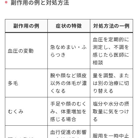
副作用の例と対処方法
副作用の例
症状の特徴
対処方法の一例
血圧を定期的に
急なめまい・ふ
測定し、不調を
血圧の変動
らつき
感じたら医師に
相談
腕や顔など頭皮
量を調整、また
多毛
以外の体毛が濃
は別の治療に切
くなる
り替える
手足や顔のむく
塩分や水分の摂
むくみ
み、体重増加を
取量に気をつけ
感じる場合
る
血行促進の影響
服用を一時中止