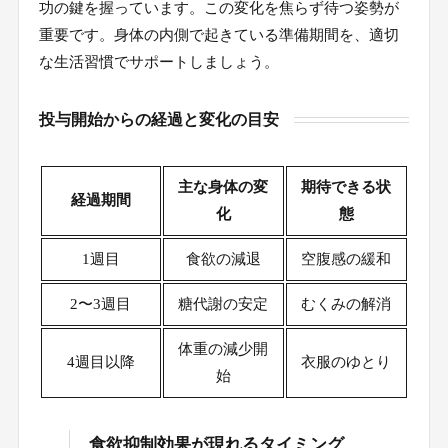
功の鍵を握っています。この変化を焦らず待つ姿勢が
自己管理能力と食行動の定着
7-3.
重要です。身体の内側で起きている準備期間を、適切
な生活習慣でサポートしましょう。
よくある質問
8.
投与開始からの経過と変化の目安
主な身体の変
期待できる状
経過期間
化
態
1週目
食欲の減退
空腹感の緩和
2〜3週目
糖代謝の安定
むくみの解消
体重の減少開
4週目以降
衣服のゆとり
始
食欲抑制効果が現れるタイミング