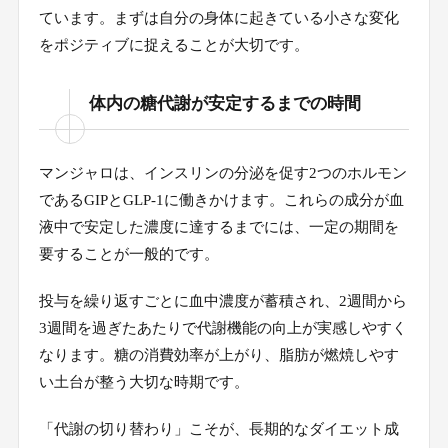
隠れた高カロリー食品の摂取
5-1.
ています。まずは自分の身体に起きている小さな変化
をポジティブに捉えることが大切です。
投与方法や保存状態の再確認
5-2.
基礎疾患や併用薬の影響
5-3.
体内の糖代謝が安定するまでの時間
マンジャロの副作用と体重管理の両立方法
6.
マンジャロは、インスリンの分泌を促す2つのホルモン
消化器症状への適切な対処法
6-1.
であるGIPとGLP-1に働きかけます。これらの成分が血
液中で安定した濃度に達するまでには、一定の期間を
脱水症状を防ぐための工夫
6-2.
要することが一般的です。
医師との連携による安心感
6-3.
投与を繰り返すごとに血中濃度が蓄積され、2週間から
リバウンドを防ぎ長期的な減量を維持する秘
3週間を過ぎたあたりで代謝機能の向上が実感しやすく
7.
訣
なります。糖の消費効率が上がり、脂肪が燃焼しやす
い土台が整う大切な時期です。
徐々に薬を減らすテーパリングの重要性
7-1.
「代謝の切り替わり」こそが、長期的なダイエット成
太りにくい体質を作る筋肉量の保持
7-2.