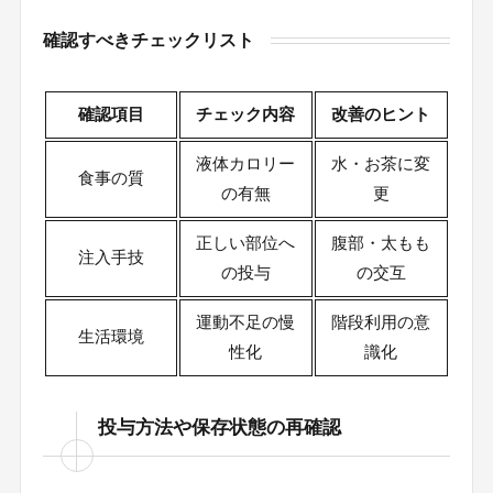
確認すべきチェックリスト
確認項目
チェック内容
改善のヒント
液体カロリー
水・お茶に変
食事の質
の有無
更
正しい部位へ
腹部・太もも
注入手技
の投与
の交互
運動不足の慢
階段利用の意
生活環境
性化
識化
投与方法や保存状態の再確認