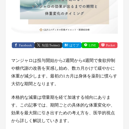
Facebook
X(旧:Twitter)
はてブ
LINE
Pocket
マンジャロは投与開始から2週間から4週間で食欲抑制
や糖代謝の改善を実感し始め、数カ月かけて緩やかに
体重が減少します。最初の1カ月は身体を薬剤に慣らす
大切な期間となります。
本格的な減量は増量期を経て加速する傾向にありま
す。この記事では、期間ごとの具体的な体重変化や、
効果を最大限に引き出すための考え方を、医学的視点
から詳しく解説していきます。