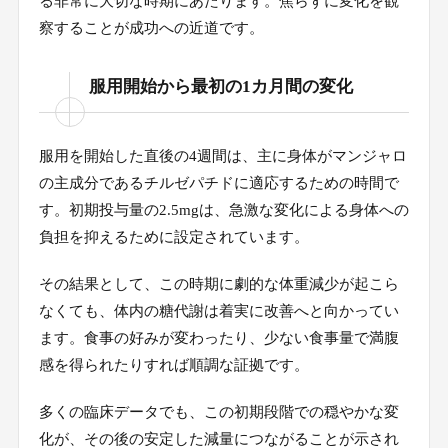
る非常に大切な時期にあたります。焦らずに変化を観
マンジャロ服用中の体重変化の一般的な推移
察することが成功への近道です。
3.
初期の水分減少とむくみの改善
3-1.
服用開始から最初の1カ月間の変化
3カ月目から半年目にかけての黄金期
3-2.
目標体重接近後の変化の緩徐化
3-3.
服用を開始した直後の4週間は、主に身体がマンジャロ
の主成分であるチルゼパチドに適応するための時間で
ダイエット効果を最大化するための生活習慣
4.
す。初期投与量の2.5mgは、急激な変化による身体への
負担を抑えるために設定されています。
高タンパクな食事と栄養バランス
4-1.
有酸素運動と筋力トレーニングの併用
その結果として、この時期に劇的な体重減少が起こら
4-2.
なくても、体内の糖代謝は着実に改善へと向かってい
十分な水分摂取と良質な睡眠
4-3.
ます。食事の好みが変わったり、少ない食事量で満腹
ストレス管理とメンタルケア
4-4.
感を得られたりすれば順調な証拠です。
多くの臨床データでも、この初期段階での穏やかな変
効果を感じにくい場合に確認すべきポイント
5.
化が、その後の安定した減量につながることが示され