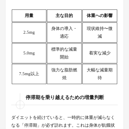
用量
主な目的
体重への影響
身体の導入・
現状維持〜微
2.5mg
適応
減
標準的な減量
5.0mg
着実な減少
開始
強力な脂肪燃
大幅な減量期
7.5mg以上
焼
待
停滞期を乗り越えるための増量判断
ダイエットを続けていると、一時的に体重が減らなく
なる「停滞期」が必ず訪れます。これは身体が飢餓状