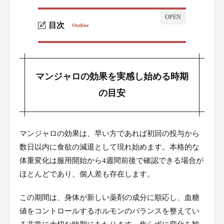
目次
Outline
マンジャロの効果を実感し始める時期の目安
1.
服用開始から最初の1カ月間の変化
1-1.
マンジャロの効果を実感し始める時期
体内の糖代謝が安定するまでの時間
1-2.
の目安
食欲抑制効果が現れるタイミング
1-3.
2.5mg投与期における身体の適応
1-4.
マンジャロの効果は、早い方であれば初回の投与から
投与量と体重減少スピードの関係性
数日以内に食欲の減退として現れ始めます。本格的な
2.
体重変化は服用開始から4週間前後で確認できる場合が
維持量への増量と効果の加速
2-1.
ほとんどであり、個人差も存在します。
個人差に合わせた投与スケジュール
2-2.
この期間は、身体が新しい薬剤の成分に順応し、血糖
停滞期を乗り越えるための増量判断
2-3.
値をコントロールするホルモンのバランスを整えてい