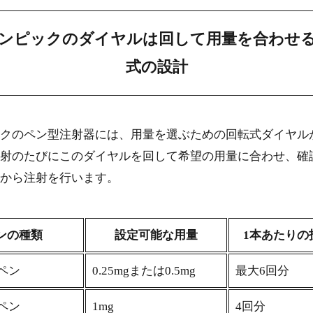
1-1.
ダイヤルが「カチッ」と音を立てる仕組み
1-2.
ンピックのダイヤルは回して用量を合わせ
0.25mg・0.5mg・1mg・2mgの4段階で用量を選べる
1-3.
式の設計
ペンの種類ごとに異なるオゼンピックのダイヤル操作とカチッの感
0.25mg/0.5mgペンのダイヤル回数と特徴
2-1.
クのペン型注射器には、用量を選ぶための回転式ダイヤル
射のたびにこのダイヤルを回して希望の用量に合わせ、確
1mgペンでのダイヤル操作
2-2.
から注射を行います。
2mgペンのダイヤル設定方法
2-3.
オゼンピックのダイヤルを正しく回す手順と失敗しないコツ
ンの種類
設定可能な用量
1本あたりの
注射前の空打ち（プライミング）を毎回行う
3-1.
Lペン
0.25mgまたは0.5mg
最大6回分
ダイヤルは確認窓の数字を見ながら慎重に回す
3-2.
Lペン
1mg
4回分