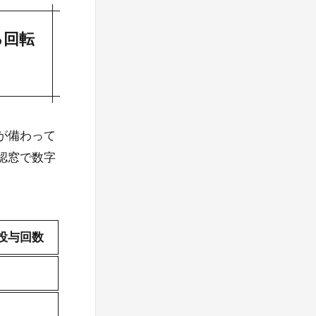
る回転
触
が備わって
認窓で数字
投与回数