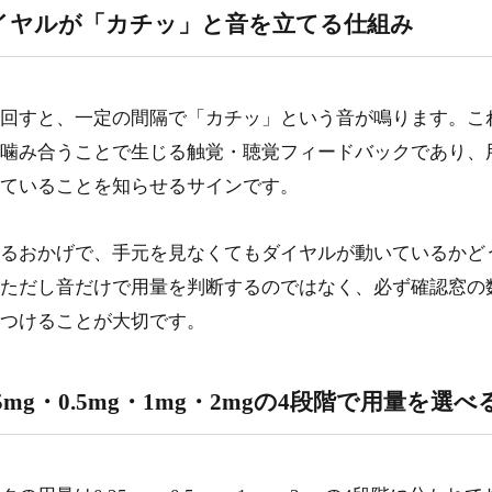
イヤルが「カチッ」と音を立てる仕組み
オゼンピック注射のダイヤル操作で押さえておきたい安全対策
ペンの保管温度と使用期限に気をつける
6-1.
針の取り付け・取り外しは正しい順序で行う
回すと、一定の間隔で「カチッ」という音が鳴ります。こ
6-2.
噛み合うことで生じる触覚・聴覚フィードバックであり、
ペンを他の人と共有しない
6-3.
ていることを知らせるサインです。
よくある質問
るおかげで、手元を見なくてもダイヤルが動いているかど
ただし音だけで用量を判断するのではなく、必ず確認窓の
つけることが大切です。
25mg・0.5mg・1mg・2mgの4段階で用量を選べ