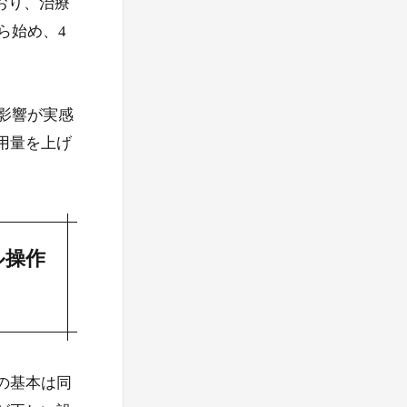
ており、治療
ら始め、4
の影響が実感
用量を上げ
ル操作
の基本は同