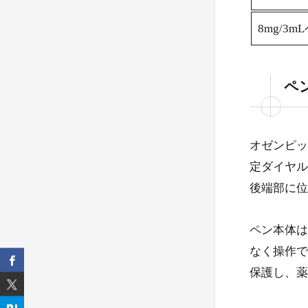
8mg/3m
4.
ペ
オゼンピッ
定ダイヤル
5.
後端部に位
意
ペン本体は
なく操作で
保護し、薬