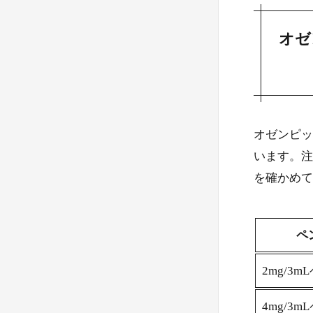
オゼ
2.
オゼンピッ
います。注
を確かめて
ペ
3.
2mg/3m
4mg/3m