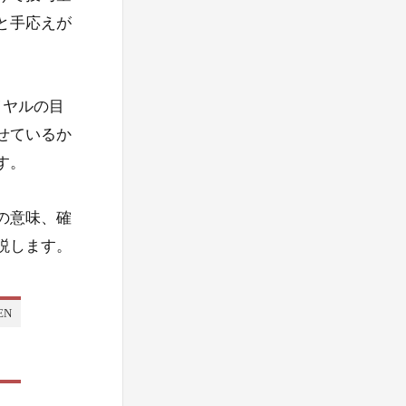
と手応えが
イヤルの目
せているか
す。
の意味、確
説します。