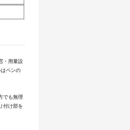
窓・用量設
ルはペンの
注
方でも無理
り付け部を