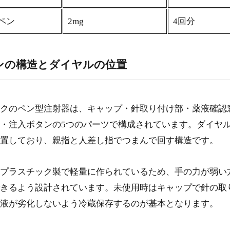
注入ボタンを押したあとは6秒間そのまま保持する
3-3.
Lペン
2mg
4回分
確認窓でオゼンピックのダイヤル設定が正しいか目視でチェック
確認窓に表示される数字の読み取り方
4-1.
ンの構造とダイヤルの位置
窓の数字がずれて見える場合の原因と対策
4-2.
視力に不安がある場合の工夫
4-3.
クのペン型注射器は、キャップ・針取り付け部・薬液確認
・注入ボタンの5つのパーツで構成されています。ダイヤ
オゼンピックのダイヤルを回しすぎた場合はどうする？修正方法と
置しており、親指と人差し指でつまんで回す構造です。
点
ダイヤルは逆方向に回せば用量を戻せる
5-1.
プラスチック製で軽量に作られているため、手の力が弱い
きるよう設計されています。未使用時はキャップで針の取
残量不足で設定用量に届かないときの対応
5-2.
液が劣化しないよう冷蔵保存するのが基本となります。
修正しても不安が残る場合は医師や薬剤師に相談する
5-3.