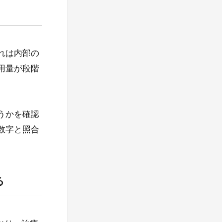
れは内部の
用量が段階
うかを確認
数字と照合
る