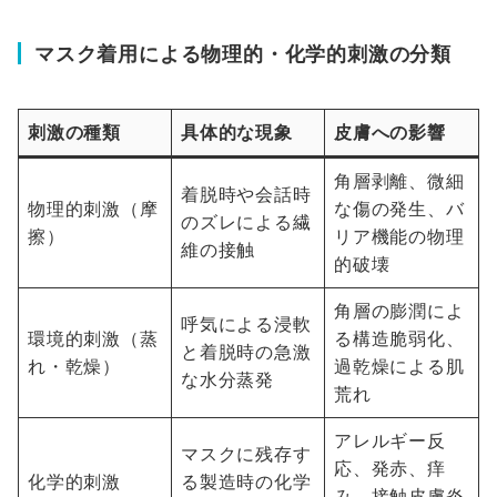
マスク着用による物理的・化学的刺激の分類
刺激の種類
具体的な現象
皮膚への影響
角層剥離、微細
着脱時や会話時
物理的刺激（摩
な傷の発生、バ
のズレによる繊
擦）
リア機能の物理
維の接触
的破壊
角層の膨潤によ
呼気による浸軟
環境的刺激（蒸
る構造脆弱化、
と着脱時の急激
れ・乾燥）
過乾燥による肌
な水分蒸発
荒れ
アレルギー反
マスクに残存す
応、発赤、痒
化学的刺激
る製造時の化学
み、接触皮膚炎