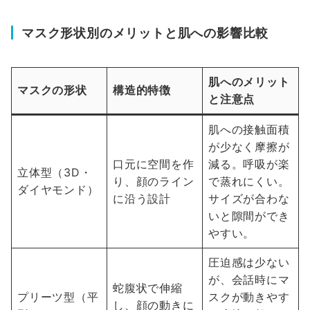
マスク形状別のメリットと肌への影響比較
肌へのメリット
マスクの形状
構造的特徴
と注意点
肌への接触面積
が少なく摩擦が
口元に空間を作
減る。呼吸が楽
立体型（3D・
り、顔のライン
で蒸れにくい。
ダイヤモンド）
に沿う設計
サイズが合わな
いと隙間ができ
やすい。
圧迫感は少ない
が、会話時にマ
蛇腹状で伸縮
プリーツ型（平
スクが動きやす
し、顔の動きに