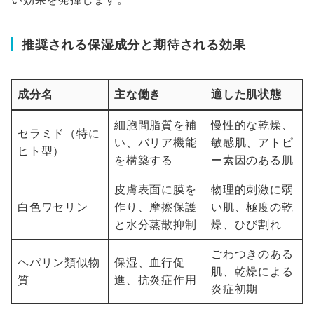
推奨される保湿成分と期待される効果
成分名
主な働き
適した肌状態
細胞間脂質を補
慢性的な乾燥、
セラミド（特に
い、バリア機能
敏感肌、アトピ
ヒト型）
を構築する
ー素因のある肌
皮膚表面に膜を
物理的刺激に弱
白色ワセリン
作り、摩擦保護
い肌、極度の乾
と水分蒸散抑制
燥、ひび割れ
ごわつきのある
ヘパリン類似物
保湿、血行促
肌、乾燥による
質
進、抗炎症作用
炎症初期