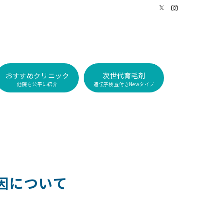
おすすめクリニック
次世代育毛剤
他院を公平に紹介
遺伝子検査付きNewタイプ
因について