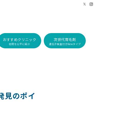
おすすめクリニック
次世代育毛剤
他院を公平に紹介
遺伝子検査付きNewタイプ
発見のポイ