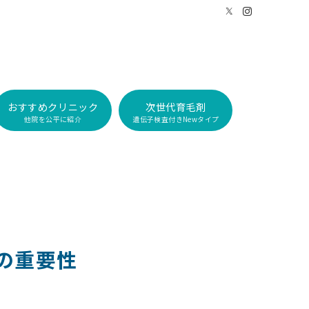
おすすめクリニック
次世代育毛剤
他院を公平に紹介
遺伝子検査付きNewタイプ
療の重要性