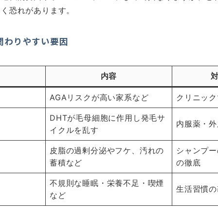
いく恐れがあります。
関わりやすい要因
内容
AGAリスクが高い家系など
クリニック
DHTが毛母細胞に作用し発毛サ
内服薬・外
イクルを乱す
皮脂の過剰分泌やフケ、汚れの
シャンプー
蓄積など
の徹底
不規則な睡眠・栄養不足・喫煙
生活習慣の
など