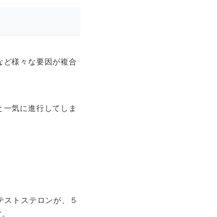
など様々な要因が複合
と一気に進行してしま
。
テストステロンが、５
す。