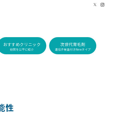
おすすめクリニック
次世代育毛剤
他院を公平に紹介
遺伝子検査付きNewタイプ
能性