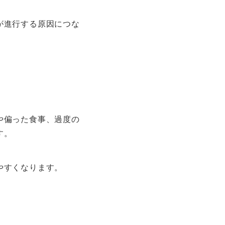
が進行する原因につな
や偏った食事、過度の
す。
やすくなります。