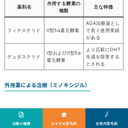
作用する酵素の
薬剤名
主な特徴
種類
AGA治療薬とし
フィナステリド
II型5α還元酵素
て長く使用実績
がある
より広範にDHT
I型およびII型5α
デュタステリド
生成を阻害する
還元酵素
とされる
外用薬による治療（ミノキシジル）
外用薬（塗り薬）としては、「ミノキシジル」が広く
用いられます。ミノキシジルはもともと高血圧の治療
治療の種類
おすすめ育毛剤
次世代育毛剤