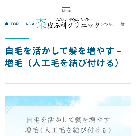
Menu
TOP
AGA（薄毛）治療の種類
ウィッグ（かつら）・増毛（人工毛を自毛に結び付ける）
自毛を活かして髪を増やす –
増毛（人工毛を結び付ける）