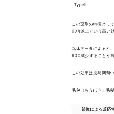
TypeⅡ
この薬剤の特徴として注
90%以上という高い
臨床データによると、
90%減少することが
この効果は投与期間
毛包（もうほう：毛
部位による反応