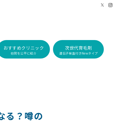
おすすめクリニック
次世代育毛剤
他院を公平に紹介
遺伝子検査付きNewタイプ
なる？噂の