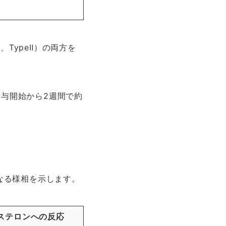
、TypeⅡ）の両方を
投与開始から2週間で約
なる様相を示します。
ステロンへの反応