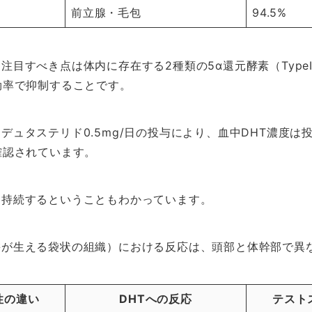
前立腺・毛包
94.5%
目すべき点は体内に存在する2種類の5α還元酵素（TypeⅠ
効率で抑制することです。
デュタステリド0.5mg/日の投与により、血中DHT濃度は
確認されています。
中持続するということもわかっています。
髪が生える袋状の組織）における反応は、頭部と体幹部で異
性の違い
DHTへの反応
テスト