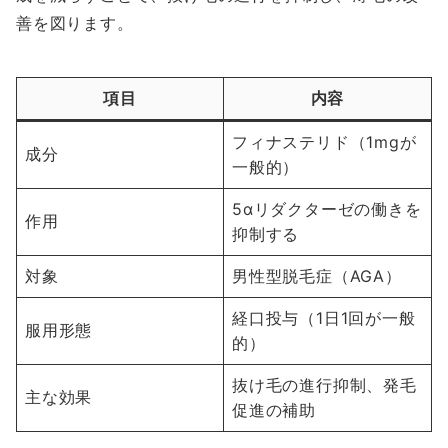
善を図ります。
項目
内容
フィナステリド（1mgが
成分
一般的）
5αリダクターゼの働きを
作用
抑制する
対象
男性型脱毛症（AGA）
経口投与（1日1回が一般
服用形態
的）
抜け毛の進行抑制、発毛
主な効果
促進の補助