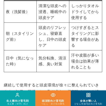
清潔な頭皮への
しっかりタオル
夜（洗髪後）
浸透、睡眠中の
ドライしてから
頭皮ケア
使用する
頭皮のリフレッ
つけすぎるとス
朝（スタイリン
シュ、寝癖直
タイリングに影
グ前）
し、日中の頭皮
響する場合があ
ケア
る
汗や皮脂が多い
日中（気になっ
気分転換、清涼
場合は効果が薄
た時）
感、臭い対策
れることも
継続して使用すると頭皮環境が徐々に整えられていき
ます。毎日の習慣として取り入れ、根気強くケアを続
けることが大切です。
生え際向け育毛剤
頭頂部向け育毛剤
全体が薄い人
生え際（Ｍ字）向け
つむじ・分け目の薄毛
びまん性脱毛症向け育毛剤