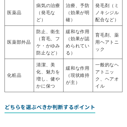
病気の治療
治療、予防
発毛剤（ミ
医薬品
（発毛な
（効果が明
ノキシジル
ど）
確）
配合など）
防止、衛生
緩和な作用
育毛剤、薬
（育毛、フ
（効果が認
医薬部外品
用ヘアトニ
ケ・かゆみ
められてい
ック
防止など）
る）
清潔、美
一般的なヘ
緩和な作用
化、魅力を
アトニッ
化粧品
（現状維持
増し、健や
ク、ヘアオ
が主）
かに保つ
イル
どちらを選ぶべきか判断するポイント