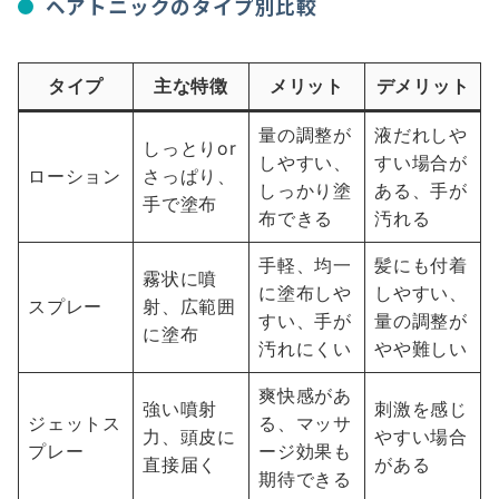
ヘアトニックのタイプ別比較
タイプ
主な特徴
メリット
デメリット
量の調整が
液だれしや
しっとりor
しやすい、
すい場合が
ローション
さっぱり、
しっかり塗
ある、手が
手で塗布
布できる
汚れる
手軽、均一
髪にも付着
霧状に噴
に塗布しや
しやすい、
スプレー
射、広範囲
すい、手が
量の調整が
に塗布
汚れにくい
やや難しい
爽快感があ
強い噴射
刺激を感じ
ジェットス
る、マッサ
力、頭皮に
やすい場合
プレー
ージ効果も
直接届く
がある
期待できる