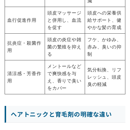
減
頭皮マッサージ
頭皮への栄養供
血行促進作用
と併用し、血流
給サポート、健
を促す
やかな髪の育成
頭皮の炎症や雑
フケ、かゆみ、
抗炎症・殺菌作
菌の繁殖を抑え
赤み、臭いの抑
用
る
制
メントールなど
気分転換、リフ
清涼感・芳香作
で爽快感を与
レッシュ、頭皮
用
え、香りで臭い
臭の軽減
をカバー
ヘアトニックと育毛剤の明確な違い