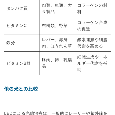
肉類、魚類、大
コラーゲンの材
タンパク質
豆製品
料
コラーゲン合成
ビタミンC
柑橘類、野菜
の促進
レバー、赤身
酸素運搬や細胞
鉄分
肉、ほうれん草
代謝を高める
細胞生成やエネ
豚肉、卵、乳製
ビタミンB群
ルギー代謝を補
品
助
他の光との比較
LEDによる光線治療は、一般的にレーザーや紫外線を