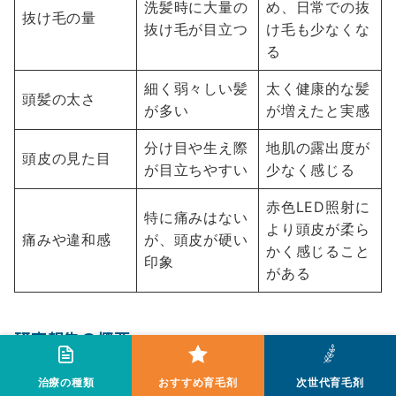
洗髪時に大量の
め、日常での抜
抜け毛の量
抜け毛が目立つ
け毛も少なくな
る
細く弱々しい髪
太く健康的な髪
頭髪の太さ
が多い
が増えたと実感
分け目や生え際
地肌の露出度が
頭皮の見た目
が目立ちやすい
少なく感じる
赤色LED照射に
特に痛みはない
より頭皮が柔ら
痛みや違和感
が、頭皮が硬い
かく感じること
印象
がある
研究報告の概要
治療の種類
おすすめ育毛剤
次世代育毛剤