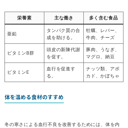
栄養素
主な働き
多く含む食品
タンパク質の合
牡蠣、レバー、
亜鉛
成を助ける。
牛肉、チーズ
頭皮の新陳代謝
豚肉、うなぎ、
ビタミンB群
を促す。
マグロ、納豆
血行を促進す
ナッツ類、アボ
ビタミンE
る。
カド、かぼちゃ
体を温める食材のすすめ
冬の寒さによる血行不良を改善するためには、体を内