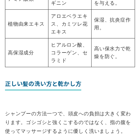
ギニン
を与える。
アロエベラエキ
保湿、抗炎症作
植物由来エキス
ス、カミツレ花
用。
エキス
ヒアルロン酸、
高い保水力で乾
高保湿成分
コラーゲン、セ
燥を防ぐ。
ラミド
正しい髪の洗い方と乾かし方
シャンプーの方法一つで、頭皮への負担は大きく変わ
ります。ゴシゴシと強くこするのではなく、指の腹を
使ってマッサージするように優しく洗いましょう。