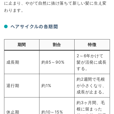
に止まり、やがて自然に抜け落ちて新しい髪に生え変
わります。
ヘアサイクルの各期間
期間
割合
特徴
2～6年かけて
成長期
約85～90%
髪が活発に成長
する。
約2週間で毛根
退行期
約1%
が小さくなり、
成長が止まる。
約3ヶ月間、毛
根に留まった
休止期
約10～15%