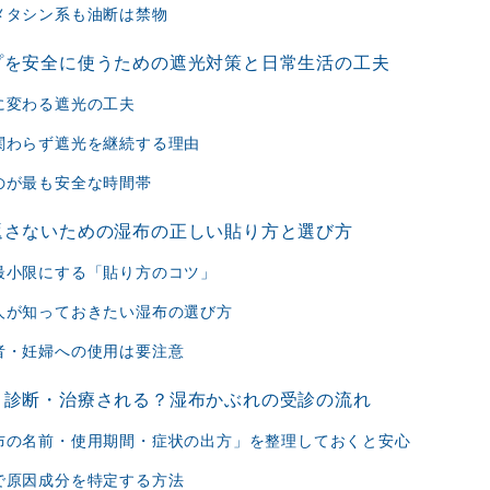
メタシン系も油断は禁物
プを安全に使うための遮光対策と日常生活の工夫
に変わる遮光の工夫
関わらず遮光を継続する理由
のが最も安全な時間帯
返さないための湿布の正しい貼り方と選び方
最小限にする「貼り方のコツ」
人が知っておきたい湿布の選び方
者・妊婦への使用は要注意
う診断・治療される？湿布かぶれの受診の流れ
布の名前・使用期間・症状の出方」を整理しておくと安心
で原因成分を特定する方法