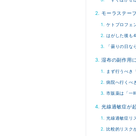
モーラステー
ケトプロフェ
はがした後も
「曇りの日な
湿布の副作用
まず行うべき
病院へ行くべ
市販薬は「一
光線過敏症が
光線過敏症リ
比較的リスク