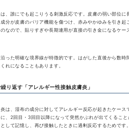
炎は、誰にでも起こりうる刺激反応です。皮膚の弱い部位に
剤成分が皮膚のバリア機能を傷つけ、赤みやかゆみを引き起
ものなので、貼りすぎや長期連用が直接の引き金になるケー
に沿った明確な境界線が特徴的です。はがした直後から数時
ぶくれになることもあります。
で繰り返す「アレルギー性接触皮膚炎」
膚炎は、湿布の成分に対してアレルギー反応が起きたケース
に、2回目・3回目以降になって突然かぶれが出てくること
」として記憶し、再び接触したときに過剰反応するためです