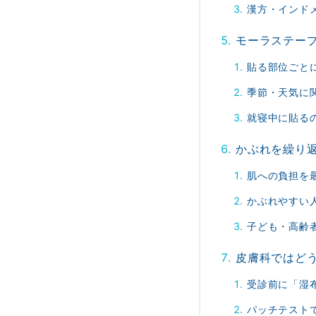
漢方・インド
モーラステー
貼る部位ごと
季節・天気に
就寝中に貼る
かぶれを繰り
肌への負担を
かぶれやすい
子ども・高齢
皮膚科ではど
受診前に「湿
パッチテスト