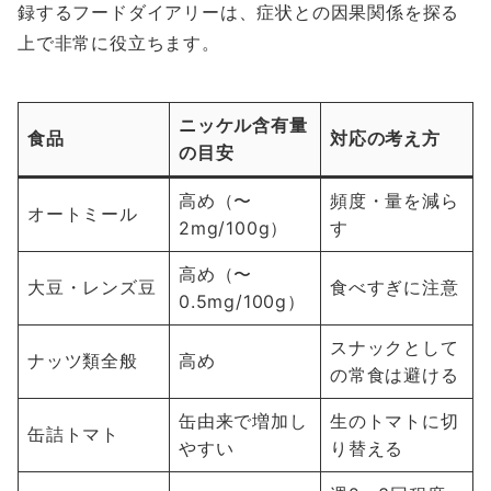
録するフードダイアリーは、症状との因果関係を探る
上で非常に役立ちます。
ニッケル含有量
食品
対応の考え方
の目安
高め（〜
頻度・量を減ら
オートミール
2mg/100g）
す
高め（〜
大豆・レンズ豆
食べすぎに注意
0.5mg/100g）
スナックとして
ナッツ類全般
高め
の常食は避ける
缶由来で増加し
生のトマトに切
缶詰トマト
やすい
り替える