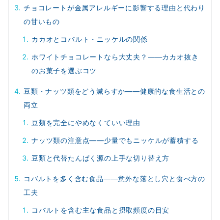
チョコレートが金属アレルギーに影響する理由と代わり
の甘いもの
カカオとコバルト・ニッケルの関係
ホワイトチョコレートなら大丈夫？――カカオ抜き
のお菓子を選ぶコツ
豆類・ナッツ類をどう減らすか――健康的な食生活との
両立
豆類を完全にやめなくていい理由
ナッツ類の注意点――少量でもニッケルが蓄積する
豆類と代替たんぱく源の上手な切り替え方
コバルトを多く含む食品――意外な落とし穴と食べ方の
工夫
コバルトを含む主な食品と摂取頻度の目安