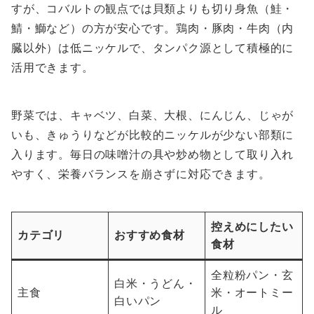
すが、コバルトの観点では貝類よりも切り身魚（鮭・
鯖・鰤など）の方が安心です。鶏肉・豚肉・牛肉（内
臓以外）は低ニッケルで、タンパク源として積極的に
活用できます。
野菜では、キャベツ、白菜、大根、にんじん、じゃが
いも、きゅうりなどが比較的ニッケルが少ない部類に
入ります。毎日の味噌汁の具や炒め物として取り入れ
やすく、栄養バランスを崩さずに対応できます。
控えめにしたい
カテゴリ
おすすめ食材
食材
全粒粉パン・玄
白米・うどん・
主食
米・オートミー
白いパン
ル