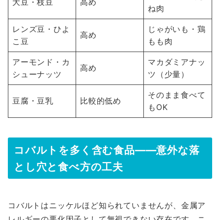
大豆・枝豆
高め
ね肉
レンズ豆・ひよ
じゃがいも・鶏
高め
こ豆
もも肉
アーモンド・カ
マカダミアナッ
高め
シューナッツ
ツ（少量）
そのまま食べて
豆腐・豆乳
比較的低め
もOK
コバルトを多く含む食品――意外な落
とし穴と食べ方の工夫
コバルトはニッケルほど知られていませんが、金属ア
レルギーの悪化因子として無視できない存在です。ニ