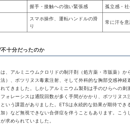
握手・接触への強い緊張感
孤立感・社
スマホ操作、運転ハンドルの滑
常に汗を意
り
ぜ不十分だったのか
療は、アルミニウムクロリドの制汗剤（処方薬・市販薬）か
法）、ボツリヌス毒素注射、そして外科的な胸部交感神経遮
されてきました。しかしアルミニウム製剤は手のひらへの刺
トフォレーシスは通院回数が多く手間がかかり、ボツリヌス
という課題がありました。ETSは永続的な効果が期待でき
増加）など無視できない合併症を伴うこともあります。こう
肢が求められていました。