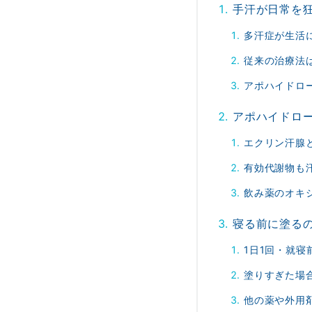
手汗が日常を
多汗症が生活
従来の治療法
アポハイドロ
アポハイドロ
エクリン汗腺
有効代謝物も
飲み薬のオキ
寝る前に塗る
1日1回・就寝
塗りすぎた場
他の薬や外用