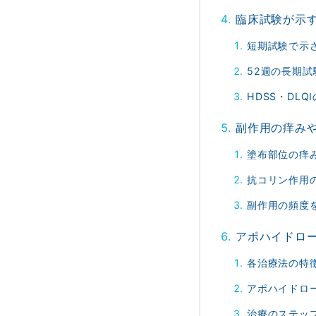
臨床試験が示す
短期試験で示
52週の長期
HDSS・DL
副作用の痒み
塗布部位の痒
抗コリン作用
副作用の頻度
アポハイドロ
各治療法の特
アポハイドロ
治療のステッ