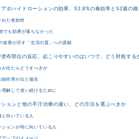
アポハイドローションの効果、52.8%の奏効率と52週の維
された有効性
試験でも効果が落ちなかった
QIの改善が示す「生活の質」への貢献
や塗布部位の反応、起こりやすいのはいつで、どう対処する
みが出たらどうすべきか
の副作用が出た場合
を理解して使い続けるために
ーションと他の手汗治療の違い、どの方法を選ぶべきか
徴と向いている人
ーションが特に向いている人
プアップのイメージ