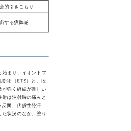
会的引きこもり
識する疲弊感
ら始まり、イオントフ
断術（ETS）と、段
激が強く継続が難しい
注射は注射時の痛みと
る反面、代償性発汗
した状況のなか、塗り