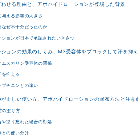
狂わせる理由と、アポハイドローションが登場した背景
に与える影響の大きさ
はなぜ不十分だったのか
ーションが日本で承認されたいきさつ
ーションの効果のしくみ、M3受容体をブロックして汗を抑
とムスカリン受容体の関係
汗を抑える
シブチニンとの違い
のが正しい使い方、アポハイドローションの塗布方法と注意
前の塗り方
合や塗り忘れた場合の対処
剤との使い分け