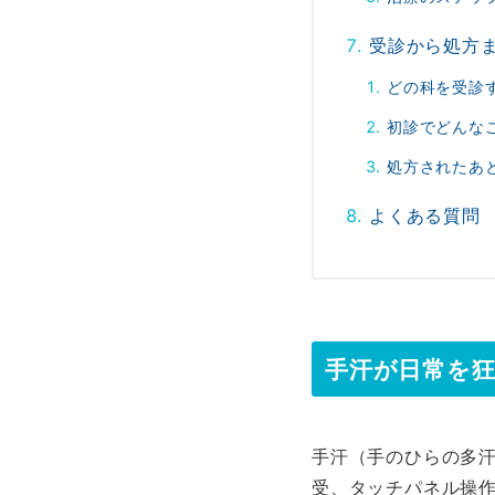
受診から処方
どの科を受診
初診でどんな
処方されたあ
よくある質問
手汗が日常を
手汗（手のひらの多
受、タッチパネル操