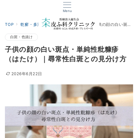
Menu
TOP
乾癬・多汗・慢性
白斑・色抜け
子供の顔の白い斑点・単純性粃糠疹（はたけ）｜尋常性白斑との見分け方
白斑・色抜け
子供の顔の白い斑点・単純性粃糠疹
（はたけ）｜尋常性白斑との見分け方
2026年6月22日