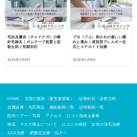
毛虫皮膚炎（チャドクガ）の毒
ブヨ（ブユ）刺されの激しい腫
針毛除去｜ガムテープ処置と拡
れと痛み｜遅延型アレルギー反
散を防ぐ初期対応
応とステロイド治療
2026年2月9日
2026年2月8日
HOME
当院の医師（運営者情報）
診療科目・診察日時
自費診療・当院商品
施術動画一覧
説明動画一覧
院内ツアー・写真
アクセス
口コミ投稿を募集
検温、マスク廃止について
口コミや感想
女性の薄毛治療
AGA治療
肥満症治療・GLP-1