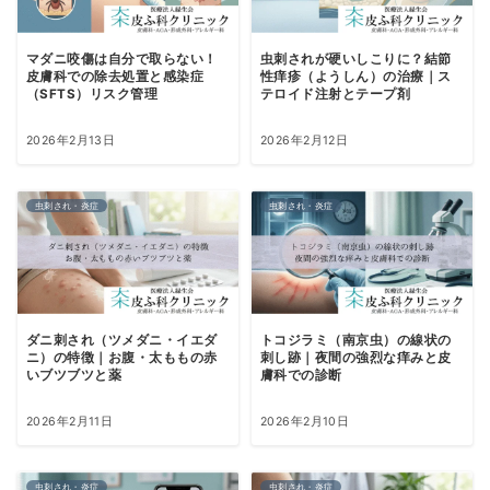
マダニ咬傷は自分で取らない！
虫刺されが硬いしこりに？結節
皮膚科での除去処置と感染症
性痒疹（ようしん）の治療｜ス
（SFTS）リスク管理
テロイド注射とテープ剤
2026年2月13日
2026年2月12日
虫刺され・炎症
虫刺され・炎症
ダニ刺され（ツメダニ・イエダ
トコジラミ（南京虫）の線状の
ニ）の特徴｜お腹・太ももの赤
刺し跡｜夜間の強烈な痒みと皮
いブツブツと薬
膚科での診断
2026年2月11日
2026年2月10日
虫刺され・炎症
虫刺され・炎症