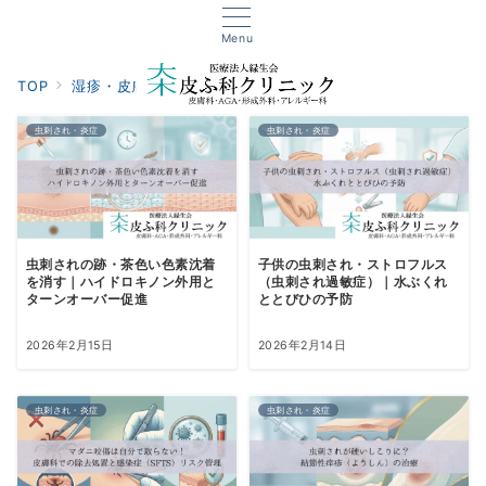
Menu
TOP
湿疹・皮膚炎
虫刺され・炎症
虫刺され・炎症
虫刺され・炎症
虫刺されの跡・茶色い色素沈着
子供の虫刺され・ストロフルス
を消す｜ハイドロキノン外用と
（虫刺され過敏症）｜水ぶくれ
ターンオーバー促進
ととびひの予防
2026年2月15日
2026年2月14日
虫刺され・炎症
虫刺され・炎症