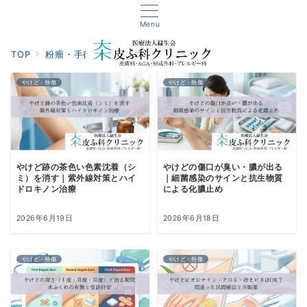
Menu
TOP
粉瘤・手術・外傷
やけど・熱傷
やけど・熱傷
やけど・熱傷
やけど跡の茶色い色素沈着（シ
やけどの傷口が臭い・膿が出る
ミ）を消す｜紫外線対策とハイ
｜細菌感染のサインと抗生物質
ドロキノン治療
による化膿止め
2026年6月19日
2026年6月18日
やけど・熱傷
やけど・熱傷