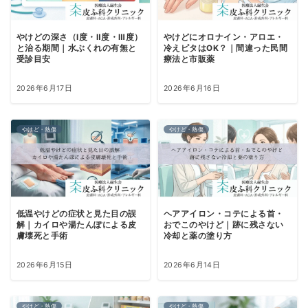
やけどの深さ（Ⅰ度・Ⅱ度・Ⅲ度）
やけどにオロナイン・アロエ・
と治る期間｜水ぶくれの有無と
冷えピタはOK？｜間違った民間
受診目安
療法と市販薬
2026年6月17日
2026年6月16日
やけど・熱傷
やけど・熱傷
低温やけどの症状と見た目の誤
ヘアアイロン・コテによる首・
解｜カイロや湯たんぽによる皮
おでこのやけど｜跡に残さない
膚壊死と手術
冷却と薬の塗り方
2026年6月15日
2026年6月14日
やけど・熱傷
やけど・熱傷