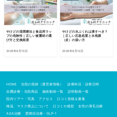
やけどの湿潤療法と食品用ラッ
やけどの水ぶくれは潰すべき？
プの危険性｜正しい被覆材の選
｜正しい応急処置と水疱膜
び方と交換頻度
（皮）の扱い方
2026年6月13日
2026年6月12日
HOME
当院の医師（運営者情報）
診療科目・診察日時
自費診療・当院商品
施術動画一覧
説明動画一覧
院内ツアー・写真
アクセス
口コミ投稿を募集
検温、マスク廃止について
口コミや感想
女性の薄毛治療
AGA治療
肥満症治療・GLP-1