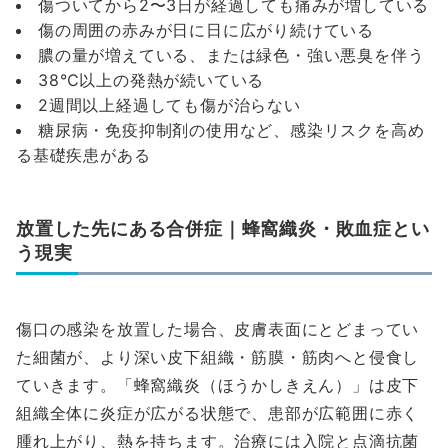
傷ついてから2〜3日が経過しても痛みが増している
傷の周囲の赤みが日に日に広がり続けている
膿の量が増えている、または緑色・強い悪臭を伴う
38℃以上の発熱が続いている
2週間以上経過しても傷が治らない
糖尿病・免疫抑制剤の使用など、感染リスクを高め
る基礎疾患がある
放置した先にある合併症｜蜂窩織炎・敗血症とい
う現実
傷口の感染を放置した場合、皮膚表面にとどまってい
た細菌が、より深い皮下組織・筋膜・筋肉へと侵食し
ていきます。「蜂窩織炎（ほうかしきえん）」は皮下
組織全体に炎症が広がる状態で、患部が広範囲に赤く
腫れ上がり、熱を持ちます。治療には入院と点滴抗菌