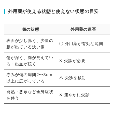
外用薬が使える状態と使えない状態の目安
傷の状態
外用薬の適否
表面が少し赤く、少量の
〇 外用薬が有効な範囲
膿が出ている浅い傷
傷が深く、肉が見えてい
✕ 受診が必要
る・出血が続く
赤みが傷の周囲2〜3cm
△ 受診を検討
以上に広がっている
発熱・悪寒など全身症状
✕ 速やかに受診
を伴う