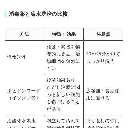
消毒薬と流水洗浄の比較
方法
特徴・効果
注意点
細菌・異物を物
理的に除去。治
10〜15分かけて
流水洗浄
癒細胞を傷めに
しっかり洗う
くい
殺菌効果あり。
ただし治癒に関
ポビドンヨード
広範囲・長期使
わる新しい細胞
（イソジン等）
用は避ける
も傷つけること
がある
過酸化水素水
泡立ちで汚れを
繰り返しの使用
（オキシドー
浮かせるが抗菌
で治癒が遅れる