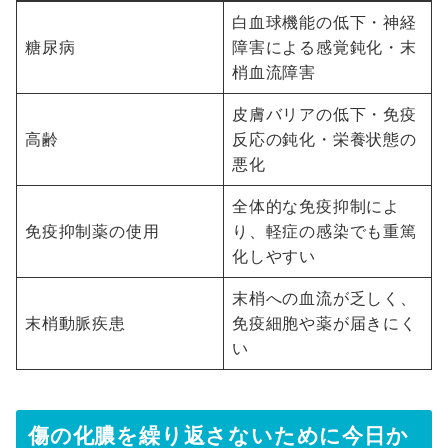
白血球機能の低下・神経
糖尿病
障害による感覚鈍化・末
梢血流障害
皮膚バリアの低下・免疫
高齢
反応の鈍化・栄養状態の
悪化
全体的な免疫抑制によ
免疫抑制薬の使用
り、軽症の感染でも重篤
化しやすい
末梢への血流が乏しく、
末梢動脈疾患
免疫細胞や薬が届きにく
い
傷の化膿を繰り返さないために今日か