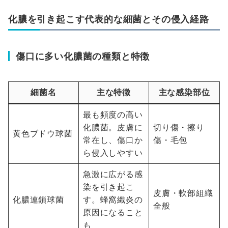
化膿を引き起こす代表的な細菌とその侵入経路
傷口に多い化膿菌の種類と特徴
細菌名
主な特徴
主な感染部位
最も頻度の高い
化膿菌。皮膚に
切り傷・擦り
黄色ブドウ球菌
常在し、傷口か
傷・毛包
ら侵入しやすい
急激に広がる感
染を引き起こ
皮膚・軟部組織
化膿連鎖球菌
す。蜂窩織炎の
全般
原因になること
も