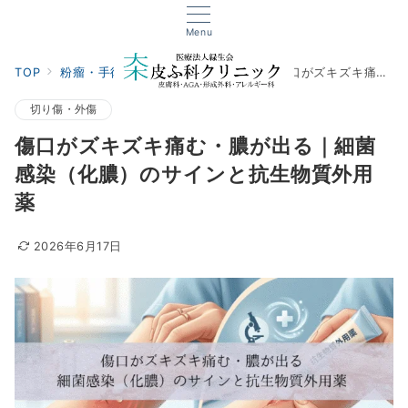
Menu
TOP
粉瘤・手術・外傷
切り傷・外傷
傷口がズキズキ痛む・膿が出る｜細菌感染（化膿）のサインと抗生物質外用薬
切り傷・外傷
傷口がズキズキ痛む・膿が出る｜細菌
感染（化膿）のサインと抗生物質外用
薬
2026年6月17日