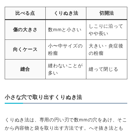
比べる点
くりぬき法
切開法
しこりに沿って
傷の大きさ
数mmと小さい
やや長い
小〜中サイズの
大きい・炎症後
向くケース
粉瘤
の粉瘤
縫わないことが
縫合
縫って閉じる
多い
小さな穴で取り出すくりぬき法
くりぬき法は、専用の円い刃で数mmの穴をあけ、そこ
から内容物と袋を取り出す方法です。へそ抜き法とも