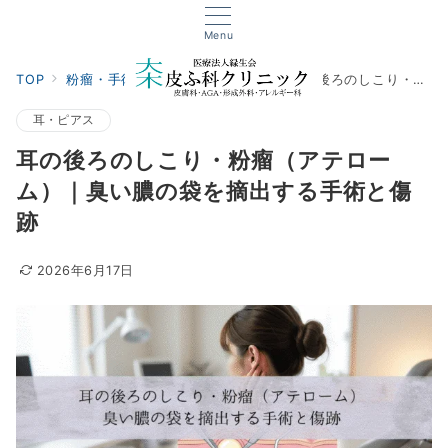
Menu
TOP
粉瘤・手術・外傷
耳・ピアス
耳の後ろのしこり・粉瘤（アテローム）｜臭い膿の袋を摘出する手術と傷跡
耳・ピアス
耳の後ろのしこり・粉瘤（アテロー
ム）｜臭い膿の袋を摘出する手術と傷
跡
2026年6月17日