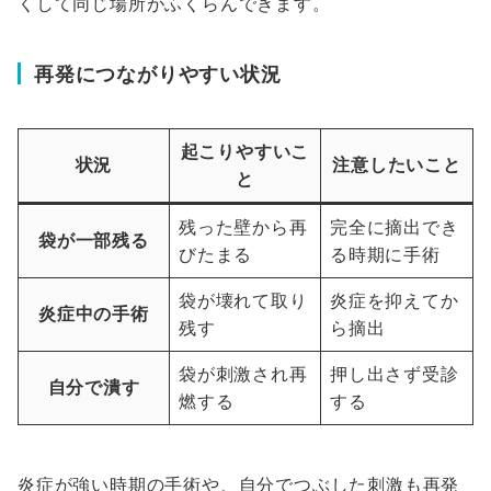
くして同じ場所がふくらんできます。
再発につながりやすい状況
起こりやすいこ
状況
注意したいこと
と
残った壁から再
完全に摘出でき
袋が一部残る
びたまる
る時期に手術
袋が壊れて取り
炎症を抑えてか
炎症中の手術
残す
ら摘出
袋が刺激され再
押し出さず受診
自分で潰す
燃する
する
炎症が強い時期の手術や、自分でつぶした刺激も再発