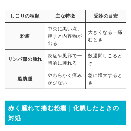
しこりの種類
主な特徴
受診の目安
中央に黒い点、
大きくなる・痛
粉瘤
押すと内容物が
むとき
出る
炎症や風邪で一
数週間しこると
リンパ節の腫れ
時的に腫れる
き
やわらかく痛み
急に増大すると
脂肪腫
が少ない
き
赤く腫れて痛む粉瘤｜化膿したときの
対処