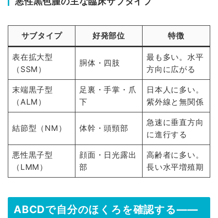
悪性黒色腫の主な臨床サブタイプ
サブタイプ
好発部位
特徴
表在拡大型
最も多い。水平
胴体・四肢
（SSM）
方向に広がる
末端黒子型
足裏・手掌・爪
日本人に多い。
（ALM）
下
紫外線と無関係
急速に垂直方向
結節型（NM）
体幹・頭頸部
に進行する
悪性黒子型
顔面・日光露出
高齢者に多い。
（LMM）
部
長い水平増殖期
ABCDで自分のほくろを確認する――