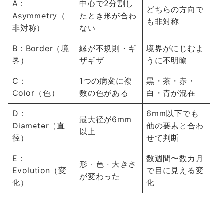
A：
中心で2分割し
どちらの方向で
Asymmetry（
たとき形が合わ
も非対称
非対称）
ない
B：Border（境
縁が不規則・ギ
境界がにじむよ
界）
ザギザ
うに不明瞭
C：
1つの病変に複
黒・茶・赤・
Color（色）
数の色がある
白・青が混在
D：
6mm以下でも
最大径が6mm
Diameter（直
他の要素と合わ
以上
径）
せて判断
E：
数週間〜数カ月
形・色・大きさ
Evolution（変
で目に見える変
が変わった
化）
化