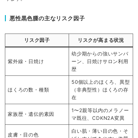
悪性黒色腫の主なリスク因子
リスク因子
リスクが高まる状況
幼少期からの強いサンバ
紫外線・日焼け
ーン、日焼けサロン利用
歴
50個以上のほくろ、異型
ほくろの数・種類
（非典型性）ほくろの存
在
1〜2親等以内のメラノー
家族歴・遺伝的素因
マ既往、CDKN2A変異
白い肌・薄い目の色・そ
皮膚・目の色