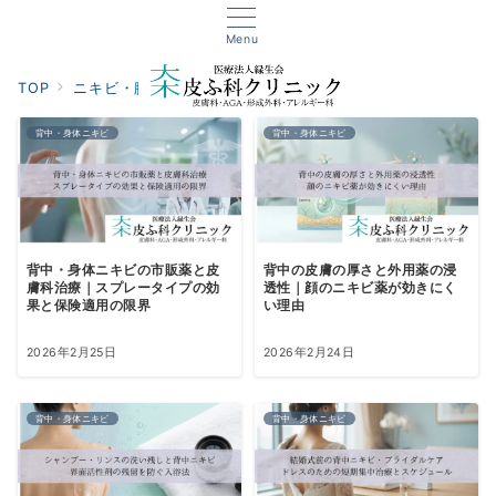
Menu
TOP
ニキビ・膿治療
背中・身体ニキビ
背中・身体ニキビ
背中・身体ニキビ
背中・身体ニキビの市販薬と皮
背中の皮膚の厚さと外用薬の浸
膚科治療｜スプレータイプの効
透性｜顔のニキビ薬が効きにく
果と保険適用の限界
い理由
2026年2月25日
2026年2月24日
背中・身体ニキビ
背中・身体ニキビ