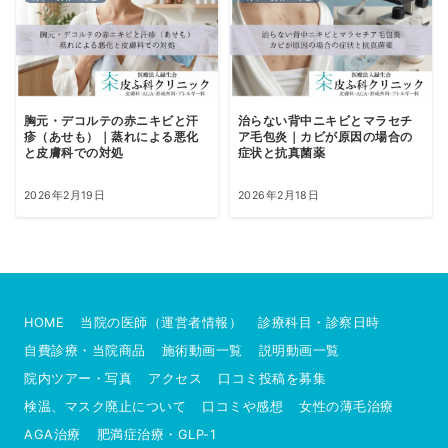
胸元・デコルテの赤ニキビと汗
治らない背中ニキビとマラセチ
疹（あせも）｜蒸れによる悪化
ア毛包炎｜カビが原因の場合の
と皮膚科での対処
症状と抗真菌薬
2026年2月19日
2026年2月18日
HOME
当院の医師（運営者情報）
診療科目・診察日時
自費診療・当院商品
施術動画一覧
説明動画一覧
院内ツアー・写真
アクセス
口コミ投稿を募集
検温、マスク廃止について
口コミや感想
女性の薄毛治療
AGA治療
肥満症治療・GLP-1