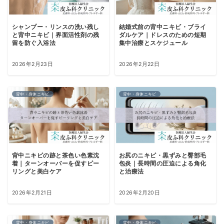
シャンプー・リンスの洗い残し
結婚式前の背中ニキビ・ブライ
と背中ニキビ｜界面活性剤の残
ダルケア｜ドレスのための短期
留を防ぐ入浴法
集中治療とスケジュール
2026年2月23日
2026年2月22日
背中・身体ニキビ
背中・身体ニキビ
背中ニキビの跡と茶色い色素沈
お尻のニキビ・黒ずみと臀部毛
着｜ターンオーバーを促すピー
包炎｜長時間の圧迫による角化
リングと美白ケア
と治療法
2026年2月21日
2026年2月20日
背中・身体ニキビ
背中・身体ニキビ