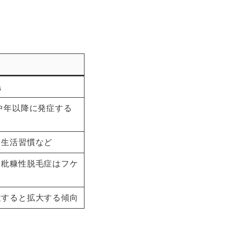
毛
中年以降に発症する
、生活習慣など
、粃糠性脱毛症はフケ
置すると拡大する傾向