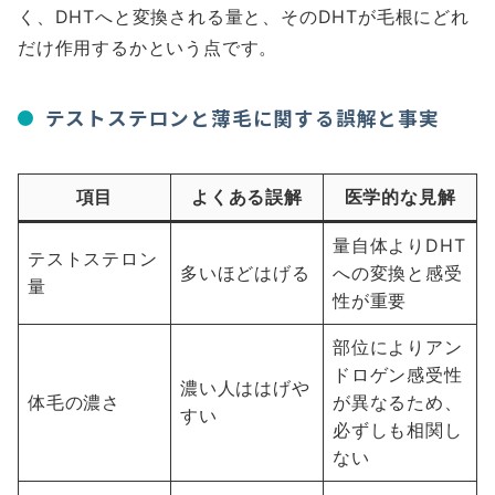
く、DHTへと変換される量と、そのDHTが毛根にどれ
だけ作用するかという点です。
テストステロンと薄毛に関する誤解と事実
項目
よくある誤解
医学的な見解
量自体よりDHT
テストステロン
多いほどはげる
への変換と感受
量
性が重要
部位によりアン
ドロゲン感受性
濃い人ははげや
体毛の濃さ
が異なるため、
すい
必ずしも相関し
ない