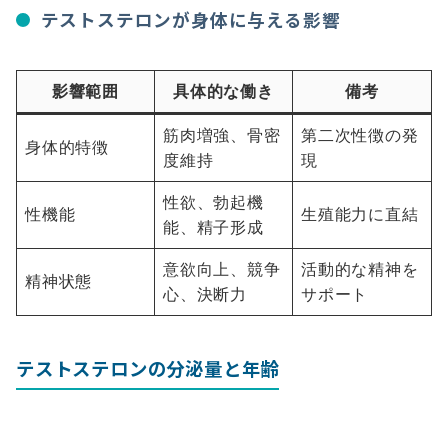
テストステロンが身体に与える影響
影響範囲
具体的な働き
備考
筋肉増強、骨密
第二次性徴の発
身体的特徴
度維持
現
性欲、勃起機
性機能
生殖能力に直結
能、精子形成
意欲向上、競争
活動的な精神を
精神状態
心、決断力
サポート
テストステロンの分泌量と年齢