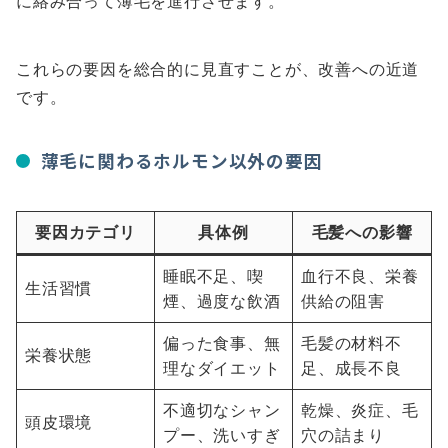
に絡み合って薄毛を進行させます。
これらの要因を総合的に見直すことが、改善への近道
です。
薄毛に関わるホルモン以外の要因
要因カテゴリ
具体例
毛髪への影響
睡眠不足、喫
血行不良、栄養
生活習慣
煙、過度な飲酒
供給の阻害
偏った食事、無
毛髪の材料不
栄養状態
理なダイエット
足、成長不良
不適切なシャン
乾燥、炎症、毛
頭皮環境
プー、洗いすぎ
穴の詰まり