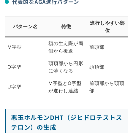
代表的なAGA進行パターン
進行しやすい部
パターン名
特徴
位
額の生え際が両
M字型
前頭部
側から後退
頭頂部から円形
O字型
頭頂部
に薄くなる
M字型とO字型
前頭部から頭頂
U字型
が進行し連結
部
悪玉ホルモンDHT（ジヒドロテストス
テロン）の生成