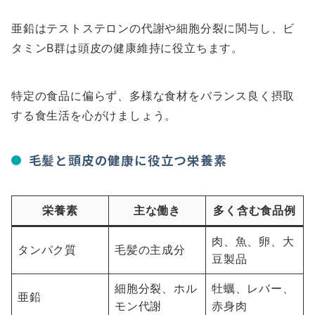
亜鉛はテストステロンの代謝や細胞分裂に関与し、ビ
タミンB群は頭皮の健康維持に役立ちます。
特定の食品に偏らず、多様な食材をバランス良く摂取
する食生活を心がけましょう。
毛髪と頭皮の健康に役立つ栄養素
栄養素
主な働き
多く含む食品例
肉、魚、卵、大
タンパク質
毛髪の主成分
豆製品
細胞分裂、ホル
牡蠣、レバー、
亜鉛
モン代謝
赤身肉