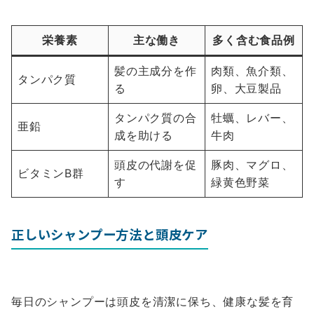
栄養素
主な働き
多く含む食品例
髪の主成分を作
肉類、魚介類、
タンパク質
る
卵、大豆製品
タンパク質の合
牡蠣、レバー、
亜鉛
成を助ける
牛肉
頭皮の代謝を促
豚肉、マグロ、
ビタミンB群
す
緑黄色野菜
正しいシャンプー方法と頭皮ケア
毎日のシャンプーは頭皮を清潔に保ち、健康な髪を育