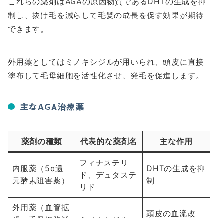
これらの薬剤はAGAの原因物質であるDHTの生成を抑
制し、抜け毛を減らして毛髪の成長を促す効果が期待
できます。
外用薬としてはミノキシジルが用いられ、頭皮に直接
塗布して毛母細胞を活性化させ、発毛を促進します。
主なAGA治療薬
薬剤の種類
代表的な薬剤名
主な作用
フィナステリ
内服薬（5α還
DHTの生成を抑
ド、デュタステ
元酵素阻害薬）
制
リド
外用薬（血管拡
頭皮の血流改