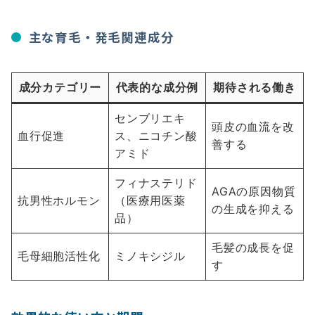
主な育毛・発毛関連成分
成分カテゴリー
代表的な成分例
期待される働き
センブリエキ
頭皮の血流を改
血行促進
ス、ニコチン酸
善する
アミド
フィナステリド
AGAの原因物質
抗男性ホルモン
（医療用医薬
の生成を抑える
品）
毛髪の成長を促
毛母細胞活性化
ミノキシジル
す