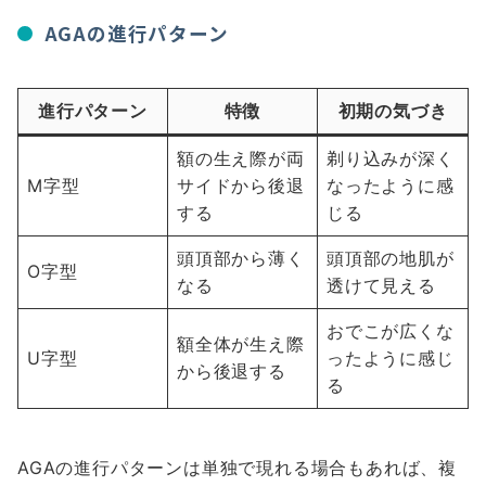
AGAの進行パターン
進行パターン
特徴
初期の気づき
額の生え際が両
剃り込みが深く
M字型
サイドから後退
なったように感
する
じる
頭頂部から薄く
頭頂部の地肌が
O字型
なる
透けて見える
おでこが広くな
額全体が生え際
U字型
ったように感じ
から後退する
る
AGAの進行パターンは単独で現れる場合もあれば、複