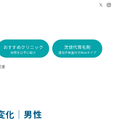
おすすめクリニック
次世代育毛剤
他院を公平に紹介
遺伝子検査付きNewタイプ
関連
変化｜男性