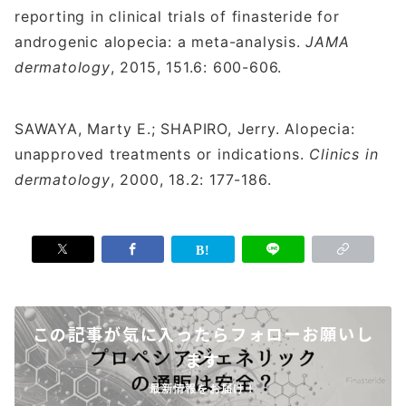
reporting in clinical trials of finasteride for
androgenic alopecia: a meta-analysis.
JAMA
dermatology
, 2015, 151.6: 600-606.
SAWAYA, Marty E.; SHAPIRO, Jerry. Alopecia:
unapproved treatments or indications.
Clinics in
dermatology
, 2000, 18.2: 177-186.
この記事が気に入ったらフォローお願いし
ます
最新情報をお届け！