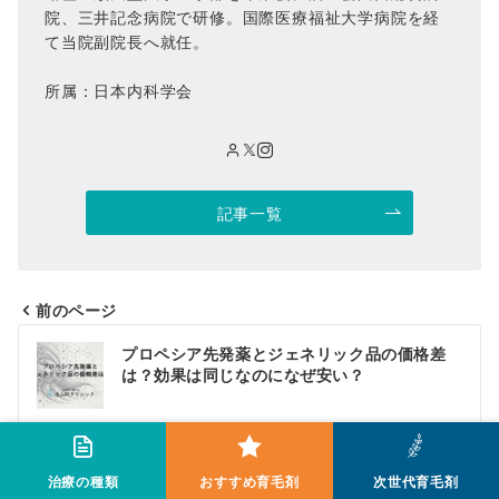
院、三井記念病院で研修。国際医療福祉大学病院を経
て当院副院長へ就任。
所属：日本内科学会
記事一覧
前のページ
投
プロペシア先発薬とジェネリック品の価格差
稿
は？効果は同じなのになぜ安い？
ナ
ビ
次のページ
治療の種類
おすすめ育毛剤
次世代育毛剤
ゲ
プロペシアジェネリック、効かないのは使い方