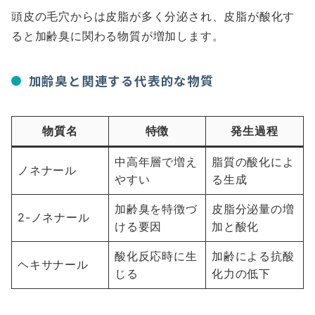
頭皮の毛穴からは皮脂が多く分泌され、皮脂が酸化す
ると加齢臭に関わる物質が増加します。
加齢臭と関連する代表的な物質
物質名
特徴
発生過程
中高年層で増え
脂質の酸化によ
ノネナール
やすい
る生成
加齢臭を特徴づ
皮脂分泌量の増
2-ノネナール
ける要因
加と酸化
酸化反応時に生
加齢による抗酸
ヘキサナール
じる
化力の低下