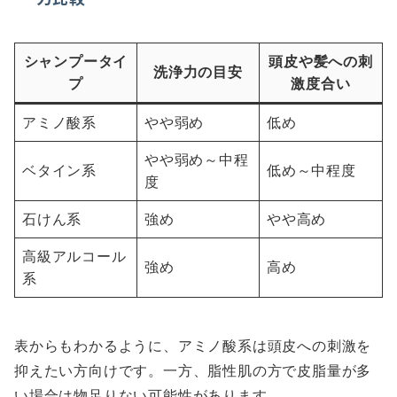
シャンプータイ
頭皮や髪への刺
洗浄力の目安
プ
激度合い
アミノ酸系
やや弱め
低め
やや弱め～中程
ベタイン系
低め～中程度
度
石けん系
強め
やや高め
高級アルコール
強め
高め
系
表からもわかるように、アミノ酸系は頭皮への刺激を
抑えたい方向けです。一方、脂性肌の方で皮脂量が多
い場合は物足りない可能性があります。