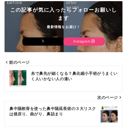
この記事が気に入ったらフォローお願いし
ます
最新情報をお届け！
Instagram
前のページ
投
糸で鼻先が細くなる？鼻尖縮小手術がうまくい
稿
く人いかない人の違い
ナ
次のページ
ビ
ゲ
鼻中隔軟骨を使った鼻中隔延長術の３大リスク
は後戻り、曲がり、鼻詰まり
ー