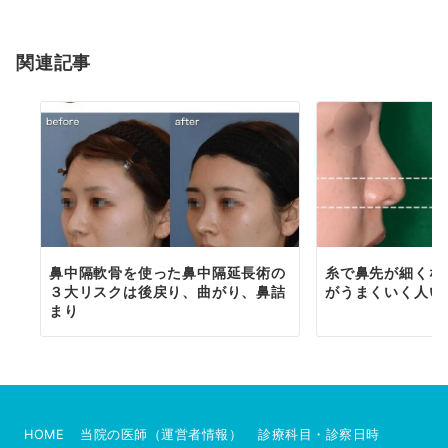
シ
ョ
関連記事
ン
鼻中隔軟骨を使った鼻中隔延長術の
糸で鼻先が細くな
３大リスクは後戻り、曲がり、鼻詰
がうまくいく人い
まり
HOME
当院の医師（運営者情報）
診療科目・診察日時