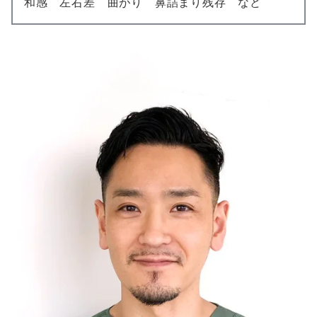
和感 左右差 曲がり 鼻詰まり残存 など