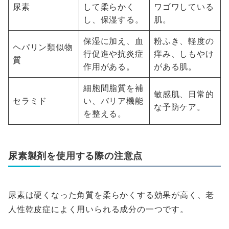
尿素
して柔らかく
ワゴワしている
し、保湿する。
肌。
保湿に加え、血
粉ふき、軽度の
ヘパリン類似物
行促進や抗炎症
痒み、しもやけ
質
作用がある。
がある肌。
細胞間脂質を補
敏感肌、日常的
セラミド
い、バリア機能
な予防ケア。
を整える。
尿素製剤を使用する際の注意点
尿素は硬くなった角質を柔らかくする効果が高く、老
人性乾皮症によく用いられる成分の一つです。