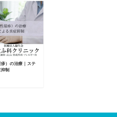
湿疹）の治療｜ステ
症抑制