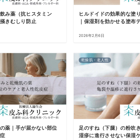
飲み薬（抗ヒスタミン
ヒルドイドの効果的な塗り
掻きむしり防止
｜保湿剤を効かせる塗布
2026年2月6日
乾燥肌・老人性
の薬｜手が届かない部位
足のすね（下腿）の粉吹
症
湿疹に進行させない保湿