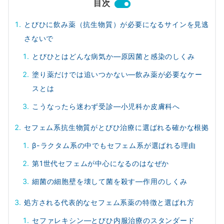
目次
とびひに飲み薬（抗生物質）が必要になるサインを見逃
さないで
とびひとはどんな病気か—原因菌と感染のしくみ
塗り薬だけでは追いつかない—飲み薬が必要なケー
スとは
こうなったら迷わず受診—小児科か皮膚科へ
セフェム系抗生物質がとびひ治療に選ばれる確かな根拠
β-ラクタム系の中でもセフェム系が選ばれる理由
第1世代セフェムが中心になるのはなぜか
細菌の細胞壁を壊して菌を殺す—作用のしくみ
処方される代表的なセフェム系薬の特徴と選ばれ方
セファレキシン—とびひ内服治療のスタンダード