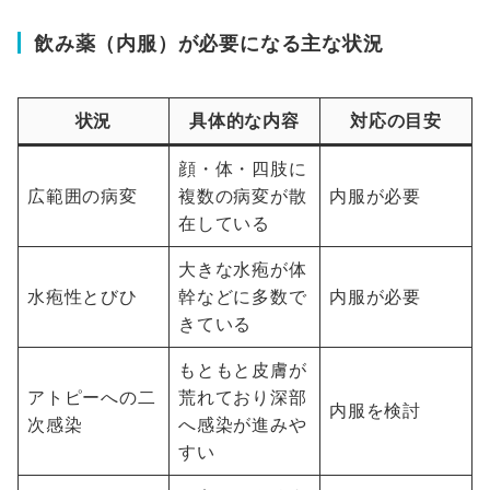
飲み薬（内服）が必要になる主な状況
状況
具体的な内容
対応の目安
顔・体・四肢に
広範囲の病変
複数の病変が散
内服が必要
在している
大きな水疱が体
水疱性とびひ
幹などに多数で
内服が必要
きている
もともと皮膚が
アトピーへの二
荒れており深部
内服を検討
次感染
へ感染が進みや
すい