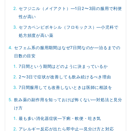
セフジニル（メイアクト）—1日2〜3回の服用で利便
性が高い
セフカペンピボキシル（フロモックス）—小児科で
処方頻度が高い薬
セフェム系の服用期間はなぜ7日間なのか—治るまでの
日数の目安
7日間という期間はどのように決まっているか
2〜3日で症状が改善しても飲み続けるべき理由
7日間服用しても改善しないときは医師に相談を
飲み薬の副作用を知っておけば怖くない—対処法と見分
け方
最も多い消化器症状—下痢・軟便・吐き気
アレルギー反応が出たら即中止—見分け方と対応