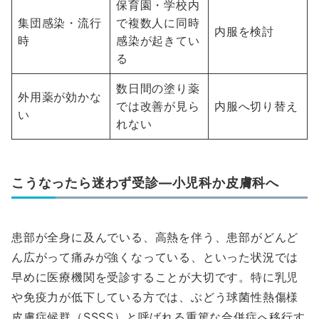
保育園・学校内
集団感染・流行
で複数人に同時
内服を検討
時
感染が起きてい
る
数日間の塗り薬
外用薬が効かな
では改善が見ら
内服へ切り替え
い
れない
こうなったら迷わず受診—小児科か皮膚科へ
患部が全身に及んでいる、高熱を伴う、患部がどんど
ん広がって痛みが強くなっている、といった状況では
早めに医療機関を受診することが大切です。特に乳児
や免疫力が低下している方では、ぶどう球菌性熱傷様
皮膚症候群（SSSS）と呼ばれる重篤な合併症へ移行す