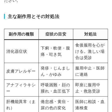
ださい。
主な副作用とその対処法
副作用の種類
症状の目安
対処法
食後服用を心が
下痢・軟便・腹
消化器症状
ける。激しい場
痛・吐き気
合は受診
発疹・じんまし
服用中止・医師
皮膚アレルギー
ん・かゆみ
に連絡
アナフィラキシ
呼吸困難・顔の
即座に服用中
ー
腫れ・血圧低下
止・救急受診
肝機能異常（ま
倦怠感・黄疸・
医師に相談・血
れ）
尿の色の変化
液検査