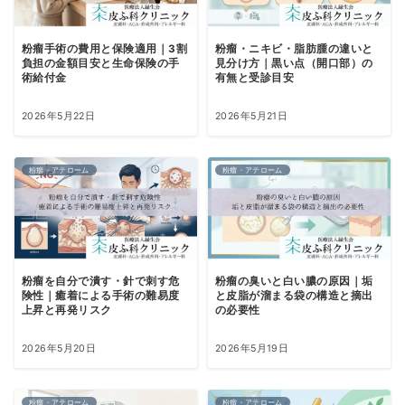
粉瘤手術の費用と保険適用｜3割
粉瘤・ニキビ・脂肪腫の違いと
負担の金額目安と生命保険の手
見分け方｜黒い点（開口部）の
術給付金
有無と受診目安
2026年5月22日
2026年5月21日
粉瘤・アテローム
粉瘤・アテローム
粉瘤を自分で潰す・針で刺す危
粉瘤の臭いと白い膿の原因｜垢
険性｜癒着による手術の難易度
と皮脂が溜まる袋の構造と摘出
上昇と再発リスク
の必要性
2026年5月20日
2026年5月19日
粉瘤・アテローム
粉瘤・アテローム