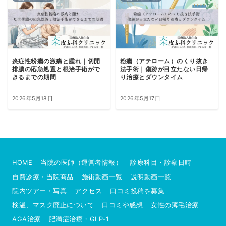
炎症性粉瘤の激痛と腫れ｜切開
粉瘤（アテローム）のくり抜き
排膿の応急処置と根治手術がで
法手術｜傷跡が目立たない日帰
きるまでの期間
り治療とダウンタイム
2026年5月18日
2026年5月17日
HOME
当院の医師（運営者情報）
診療科目・診察日時
自費診療・当院商品
施術動画一覧
説明動画一覧
院内ツアー・写真
アクセス
口コミ投稿を募集
検温、マスク廃止について
口コミや感想
女性の薄毛治療
AGA治療
肥満症治療・GLP-1