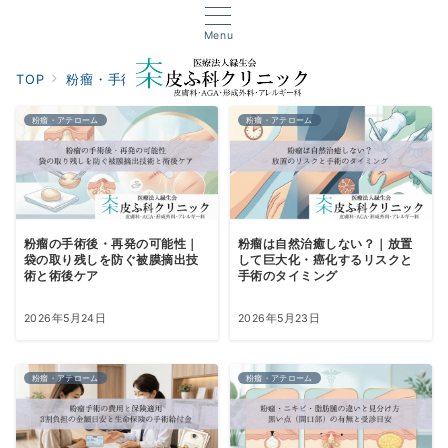
Menu
TOP
粉瘤・手術・外傷
粉瘤・アテローム
粉瘤・アテローム
粉瘤・アテローム
粉瘤の手術後・再発の可能性｜
粉瘤は自然治癒しない？｜放置
袋の取り残しを防ぐ被膜摘出技
して巨大化・癌化するリスクと
術と術後ケア
手術のタイミング
2026年5月24日
2026年5月23日
粉瘤・アテローム
粉瘤・アテローム