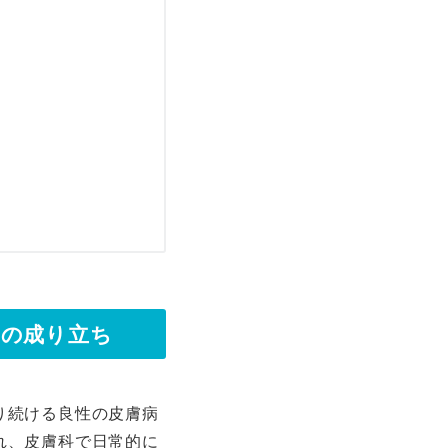
」の成り立ち
り続ける良性の皮膚病
れ、皮膚科で日常的に