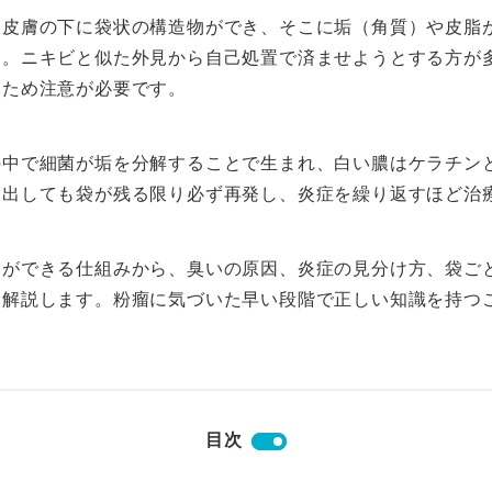
は皮膚の下に袋状の構造物ができ、そこに垢（角質）や皮脂
す。ニキビと似た外見から自己処置で済ませようとする方が
いため注意が必要です。
の中で細菌が垢を分解することで生まれ、白い膿はケラチン
し出しても袋が残る限り必ず再発し、炎症を繰り返すほど治
袋ができる仕組みから、臭いの原因、炎症の見分け方、袋ご
て解説します。粉瘤に気づいた早い段階で正しい知識を持つ
目次