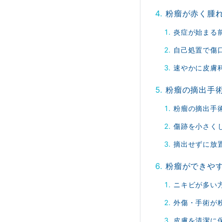
粉瘤が赤く腫
炎症が始まる
自己処置で傷
速やかに皮膚
粉瘤の摘出手
粉瘤の摘出手
傷跡を小さく
摘出せずに放
粉瘤ができや
ニキビが多い
外傷・手術が
皮膚を清潔に