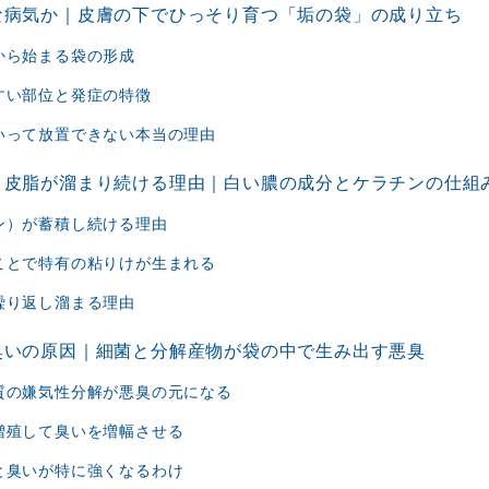
な病気か｜皮膚の下でひっそり育つ「垢の袋」の成り立ち
から始まる袋の形成
すい部位と発症の特徴
いって放置できない本当の理由
と皮脂が溜まり続ける理由｜白い膿の成分とケラチンの仕組
ン）が蓄積し続ける理由
ことで特有の粘りけが生まれる
繰り返し溜まる理由
臭いの原因｜細菌と分解産物が袋の中で生み出す悪臭
質の嫌気性分解が悪臭の元になる
増殖して臭いを増幅させる
と臭いが特に強くなるわけ