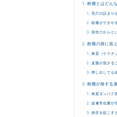
粉瘤とはどん
毛穴の詰まり
粉瘤ができや
良性だからと
粉瘤の袋に垢
角質（ケラチ
皮脂が混ざる
押し出しても
粉瘤が発する
角質タンパク
皮膚常在菌が
炎症を起こす