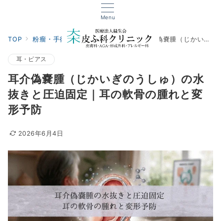
Menu
TOP
粉瘤・手術・外傷
耳・ピアス
耳介偽嚢腫（じかいぎのうしゅ）の水抜きと圧迫固定｜耳の軟骨の腫れと変形予防
耳・ピアス
耳介偽嚢腫（じかいぎのうしゅ）の水
抜きと圧迫固定｜耳の軟骨の腫れと変
形予防
2026年6月4日