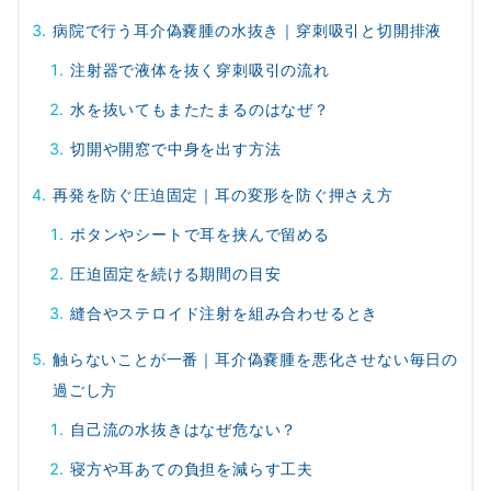
病院で行う耳介偽嚢腫の水抜き｜穿刺吸引と切開排液
注射器で液体を抜く穿刺吸引の流れ
水を抜いてもまたたまるのはなぜ？
切開や開窓で中身を出す方法
再発を防ぐ圧迫固定｜耳の変形を防ぐ押さえ方
ボタンやシートで耳を挟んで留める
圧迫固定を続ける期間の目安
縫合やステロイド注射を組み合わせるとき
触らないことが一番｜耳介偽嚢腫を悪化させない毎日の
過ごし方
自己流の水抜きはなぜ危ない？
寝方や耳あての負担を減らす工夫