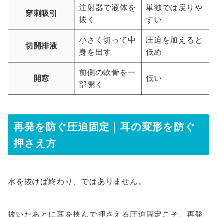
注射器で液体を
単独では戻りや
穿刺吸引
抜く
すい
小さく切って中
圧迫を加えると
切開排液
身を出す
低め
前側の軟骨を一
開窓
低い
部開く
再発を防ぐ圧迫固定｜耳の変形を防ぐ
押さえ方
水を抜けば終わり、ではありません。
抜いたあとに耳を挟んで押さえる圧迫固定こそ、再発