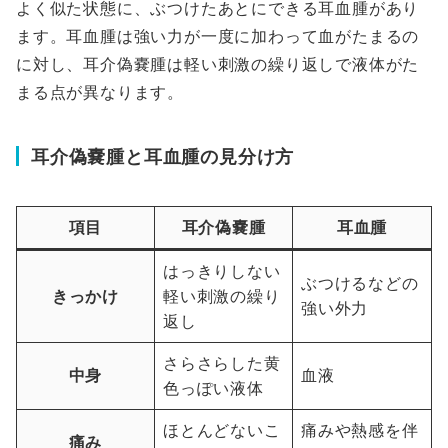
よく似た状態に、ぶつけたあとにできる耳血腫があり
ます。耳血腫は強い力が一度に加わって血がたまるの
に対し、耳介偽嚢腫は軽い刺激の繰り返しで液体がた
まる点が異なります。
耳介偽嚢腫と耳血腫の見分け方
項目
耳介偽嚢腫
耳血腫
はっきりしない
ぶつけるなどの
きっかけ
軽い刺激の繰り
強い外力
返し
さらさらした黄
中身
血液
色っぽい液体
ほとんどないこ
痛みや熱感を伴
痛み