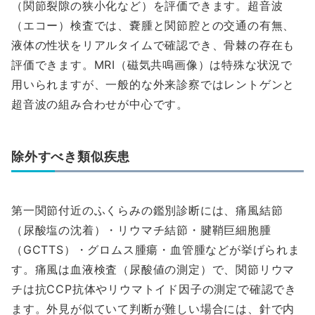
（関節裂隙の狭小化など）を評価できます。超音波
（エコー）検査では、嚢腫と関節腔との交通の有無、
液体の性状をリアルタイムで確認でき、骨棘の存在も
評価できます。MRI（磁気共鳴画像）は特殊な状況で
用いられますが、一般的な外来診察ではレントゲンと
超音波の組み合わせが中心です。
除外すべき類似疾患
第一関節付近のふくらみの鑑別診断には、痛風結節
（尿酸塩の沈着）・リウマチ結節・腱鞘巨細胞腫
（GCTTS）・グロムス腫瘍・血管腫などが挙げられま
す。痛風は血液検査（尿酸値の測定）で、関節リウマ
チは抗CCP抗体やリウマトイド因子の測定で確認でき
ます。外見が似ていて判断が難しい場合には、針で内