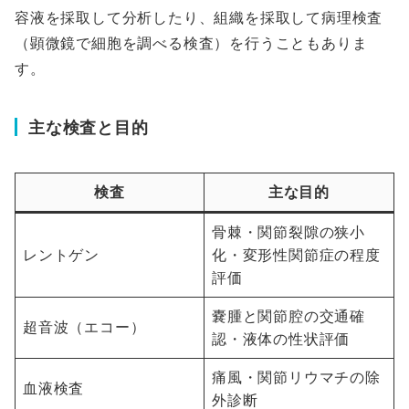
容液を採取して分析したり、組織を採取して病理検査
（顕微鏡で細胞を調べる検査）を行うこともありま
す。
主な検査と目的
検査
主な目的
骨棘・関節裂隙の狭小
レントゲン
化・変形性関節症の程度
評価
嚢腫と関節腔の交通確
超音波（エコー）
認・液体の性状評価
痛風・関節リウマチの除
血液検査
外診断