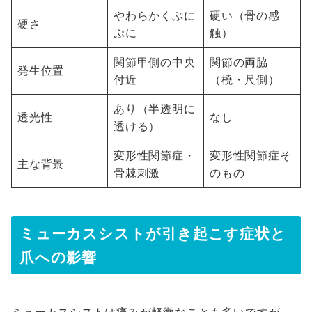
やわらかくぷに
硬い（骨の感
硬さ
ぷに
触）
関節甲側の中央
関節の両脇
発生位置
付近
（橈・尺側）
あり（半透明に
透光性
なし
透ける）
変形性関節症・
変形性関節症そ
主な背景
骨棘刺激
のもの
ミューカスシストが引き起こす症状と
爪への影響