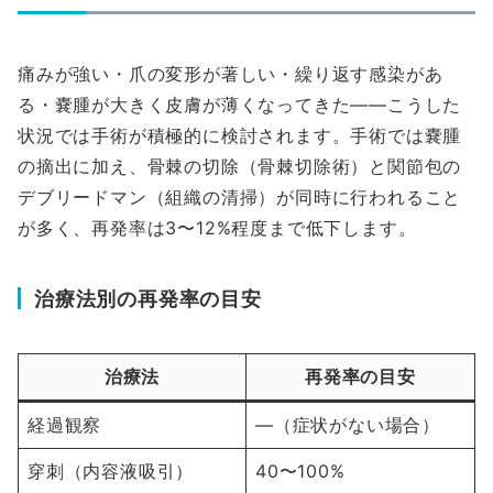
痛みが強い・爪の変形が著しい・繰り返す感染があ
る・嚢腫が大きく皮膚が薄くなってきた――こうした
状況では手術が積極的に検討されます。手術では嚢腫
の摘出に加え、骨棘の切除（骨棘切除術）と関節包の
デブリードマン（組織の清掃）が同時に行われること
が多く、再発率は3〜12%程度まで低下します。
治療法別の再発率の目安
治療法
再発率の目安
経過観察
—（症状がない場合）
穿刺（内容液吸引）
40〜100%