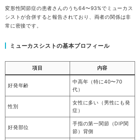
変形性関節症の患者さんのうち64〜93%でミューカス
シストが合併すると報告されており、両者の関係は非
常に密接です。
ミューカスシストの基本プロフィール
項目
内容
中高年（特に40〜70
好発年齢
代）
女性に多い（男性にも発
性別
症）
手指の第一関節（DIP関
好発部位
節）背側