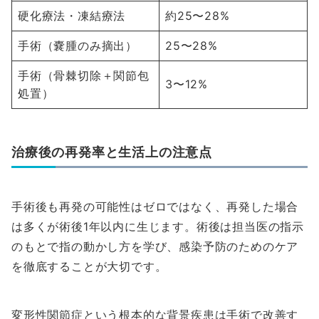
硬化療法・凍結療法
約25〜28%
手術（嚢腫のみ摘出）
25〜28%
手術（骨棘切除＋関節包
3〜12%
処置）
治療後の再発率と生活上の注意点
手術後も再発の可能性はゼロではなく、再発した場合
は多くが術後1年以内に生じます。術後は担当医の指示
のもとで指の動かし方を学び、感染予防のためのケア
を徹底することが大切です。
変形性関節症という根本的な背景疾患は手術で改善す