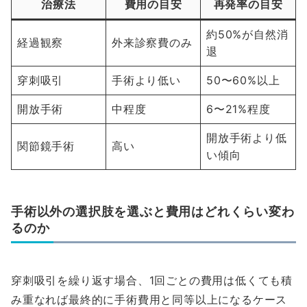
治療法
費用の目安
再発率の目安
約50%が自然消
経過観察
外来診察費のみ
退
穿刺吸引
手術より低い
50〜60%以上
開放手術
中程度
6〜21%程度
開放手術より低
関節鏡手術
高い
い傾向
手術以外の選択肢を選ぶと費用はどれくらい変わ
るのか
穿刺吸引を繰り返す場合、1回ごとの費用は低くても積
み重なれば最終的に手術費用と同等以上になるケース