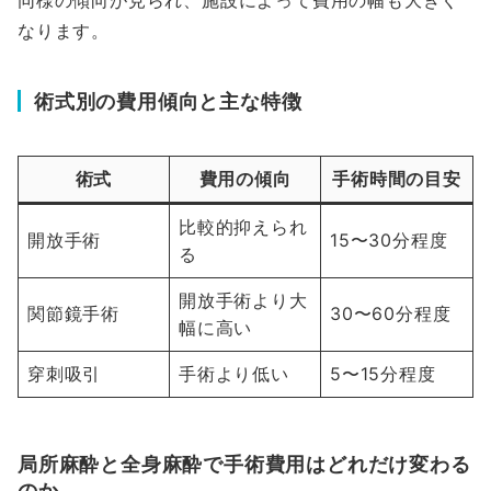
同様の傾向が見られ、施設によって費用の幅も大きく
なります。
術式別の費用傾向と主な特徴
術式
費用の傾向
手術時間の目安
比較的抑えられ
開放手術
15〜30分程度
る
開放手術より大
関節鏡手術
30〜60分程度
幅に高い
穿刺吸引
手術より低い
5〜15分程度
局所麻酔と全身麻酔で手術費用はどれだけ変わる
のか