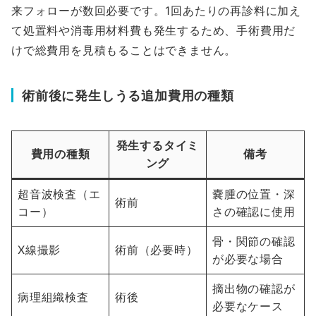
来フォローが数回必要です。1回あたりの再診料に加え
て処置料や消毒用材料費も発生するため、手術費用だ
けで総費用を見積もることはできません。
術前後に発生しうる追加費用の種類
発生するタイミ
費用の種類
備考
ング
超音波検査（エ
嚢腫の位置・深
術前
コー）
さの確認に使用
骨・関節の確認
X線撮影
術前（必要時）
が必要な場合
摘出物の確認が
病理組織検査
術後
必要なケース