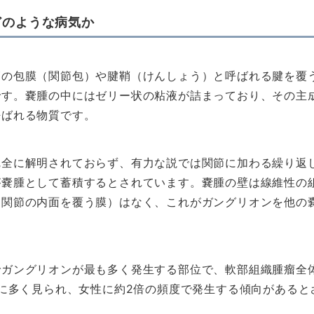
どのような病気か
節の包膜（関節包）や腱鞘（けんしょう）と呼ばれる腱を覆
です。嚢腫の中にはゼリー状の粘液が詰まっており、その主
呼ばれる物質です。
完全に解明されておらず、有力な説では関節に加わる繰り返
が嚢腫として蓄積するとされています。嚢腫の壁は線維性の
（関節の内面を覆う膜）はなく、これがガングリオンを他の
でガングリオンが最も多く発生する部位で、軟部組織腫瘤全
代に多く見られ、女性に約2倍の頻度で発生する傾向があると