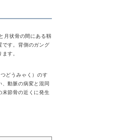
骨と月状骨の間にある靱
置です。背側のガング
ります。
こつどうみゃく）のす
い、動脈の病変と混同
の末節骨の近くに発生