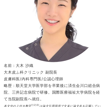
名前：大木 沙織
大木皮ふ科クリニック 副院長
皮膚科医/内科専門医/公認心理師
略歴：順天堂大学医学部を卒業後に済生会川口総合病
院、三井記念病院で研修。国際医療福祉大学病院を経
て当院副院長へ就任。
1)2)3)
本文中の上付き数字
は論文引用箇所で文末に論文名を記載してい