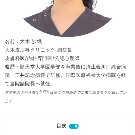
名前：大木 沙織
大木皮ふ科クリニック 副院長
皮膚科医/内科専門医/公認心理師
略歴：順天堂大学医学部を卒業後に済生会川口総合病
院、三井記念病院で研修。国際医療福祉大学病院を経
て当院副院長へ就任。
1)2)3)
本文中の上付き数字
は論文引用箇所で文末に論文名を記載してい
ます
目次