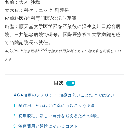
名前：大木 沙織
大木皮ふ科クリニック 副院長
皮膚科医/内科専門医/公認心理師
略歴：順天堂大学医学部を卒業後に済生会川口総合病
院、三井記念病院で研修。国際医療福祉大学病院を経
て当院副院長へ就任。
1)2)3)
本文中の上付き数字
は論文引用箇所で文末に論文名を記載してい
ます
目次
AGA治療のデメリット|治療は良いことだけではない
副作用、それはどの薬にも起こりうる事
初期脱毛、新しい自分を迎えるための犠牲
治療費用と通院にかかるコスト